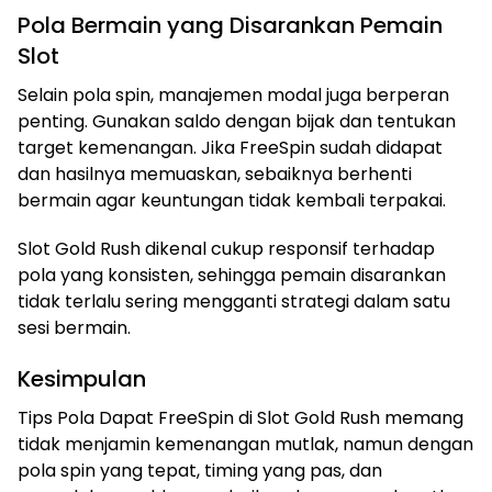
Pola Bermain yang Disarankan Pemain
Slot
Selain pola spin, manajemen modal juga berperan
penting. Gunakan saldo dengan bijak dan tentukan
target kemenangan. Jika FreeSpin sudah didapat
dan hasilnya memuaskan, sebaiknya berhenti
bermain agar keuntungan tidak kembali terpakai.
Slot Gold Rush dikenal cukup responsif terhadap
pola yang konsisten, sehingga pemain disarankan
tidak terlalu sering mengganti strategi dalam satu
sesi bermain.
Kesimpulan
Tips Pola Dapat FreeSpin di Slot Gold Rush memang
tidak menjamin kemenangan mutlak, namun dengan
pola spin yang tepat, timing yang pas, dan