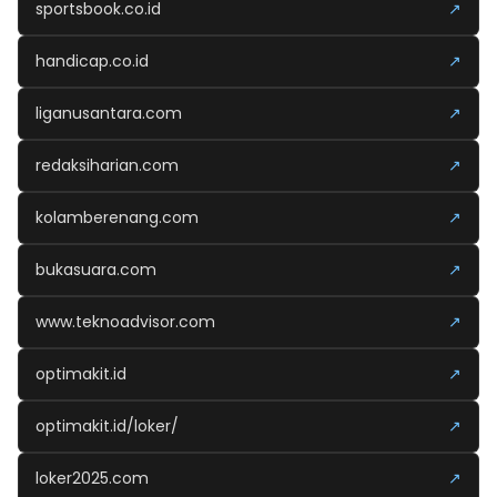
sportsbook.co.id
↗
handicap.co.id
↗
liganusantara.com
↗
redaksiharian.com
↗
kolamberenang.com
↗
bukasuara.com
↗
www.teknoadvisor.com
↗
optimakit.id
↗
optimakit.id/loker/
↗
loker2025.com
↗