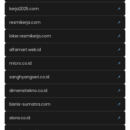
kerja2025.com
↗
resmikerja.com
↗
loker.resmikerja.com
↗
alfamart.web.id
↗
micro.co.id
↗
sanghyangseri.co.id
↗
dimensitekno.co.id
↗
bisnis-sumatra.com
↗
siiora.co.id
↗