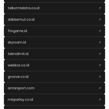
telkomtelstra.co.id
↗
dakisemut.co.id
↗
frivgame.id
↗
skyroam.id
↗
teknolimit.id
↗
webkos.co.id
↗
groove.co.id
↗
antarsport.com
↗
mixparlay.co.id
↗