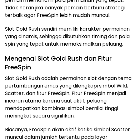
pemain memahami pola permainan yang tepat.
Tidak heran jika banyak pemain berburu strategi
terbaik agar FreeSpin lebih mudah muncul.
Slot Gold Rush sendiri memiliki karakter permainan
yang dinamis, sehingga dibutuhkan timing dan pola
spin yang tepat untuk memaksimalkan peluang.
Mengenal Slot Gold Rush dan Fitur
FreeSpin
Slot Gold Rush adalah permainan slot dengan tema
pertambangan emas yang dilengkapi simbol Wild,
Scatter, dan fitur FreeSpin. Fitur FreeSpin menjadi
incaran utama karena saat aktif, peluang
mendapatkan kombinasi simbol bernilai tinggi
meningkat secara signifikan.
Biasanya, FreeSpin akan aktif ketika simbol Scatter
muncul dalam jumlah tertentu pada layar