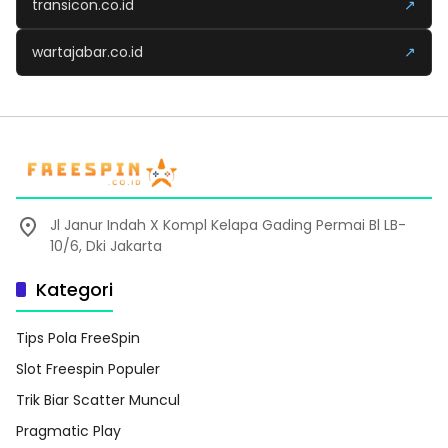
transicon.co.id
↗
wartajabar.co.id
↗
Jl Janur Indah X Kompl Kelapa Gading Permai Bl LB-
10/6, Dki Jakarta
Kategori
Tips Pola FreeSpin
Slot Freespin Populer
Trik Biar Scatter Muncul
Pragmatic Play