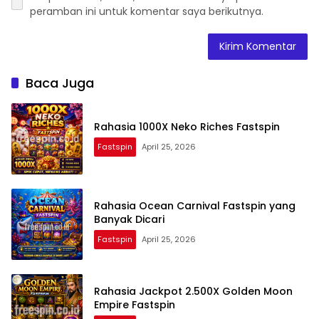
peramban ini untuk komentar saya berikutnya.
Baca Juga
Rahasia 1000X Neko Riches Fastspin
Fastspin
April 25, 2026
Rahasia Ocean Carnival Fastspin yang
Banyak Dicari
Fastspin
April 25, 2026
Rahasia Jackpot 2.500X Golden Moon
Empire Fastspin