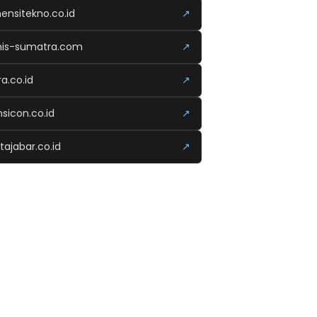
ensitekno.co.id
↗
nis-sumatra.com
↗
ra.co.id
↗
nsicon.co.id
↗
tajabar.co.id
↗