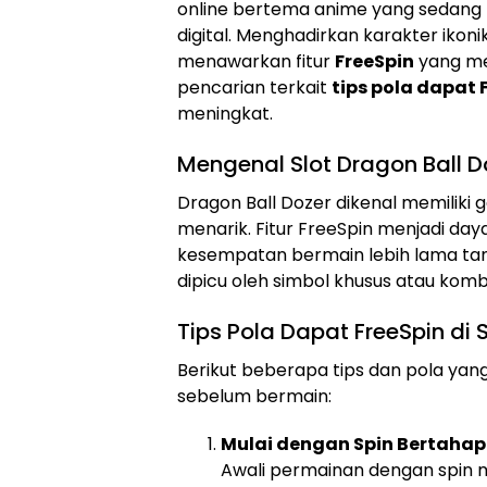
online bertema anime yang sedang
digital. Menghadirkan karakter ikoni
menawarkan fitur
FreeSpin
yang me
pencarian terkait
tips pola dapat F
meningkat.
Mengenal Slot Dragon Ball D
Dragon Ball Dozer dikenal memiliki
menarik. Fitur FreeSpin menjadi da
kesempatan bermain lebih lama ta
dipicu oleh simbol khusus atau kombi
Tips Pola Dapat FreeSpin di S
Berikut beberapa tips dan pola yang
sebelum bermain:
Mulai dengan Spin Bertahap
Awali permainan dengan spin