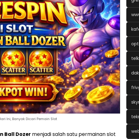
gre
www
kaf
opt
tel
dak
fri
sky
tek
ari Ini, Banyak Dicari Pemain Slot
web
n Ball Dozer
menjadi salah satu permainan slot