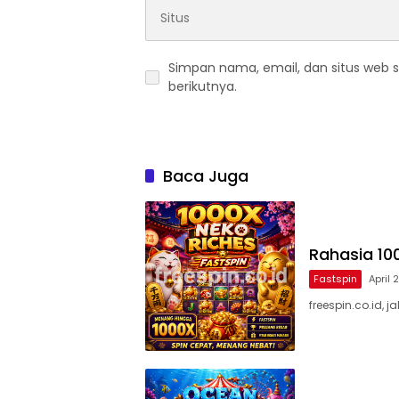
Simpan nama, email, dan situs web 
berikutnya.
Baca Juga
Rahasia 10
Fastspin
April 
freespin.co.id,