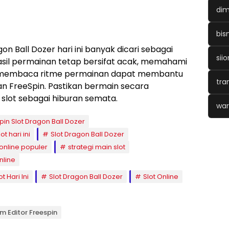
dim
bis
on Ball Dozer hari ini banyak dicari sebagai
siio
asil permainan tetap bersifat acak, memahami
ta membaca ritme permainan dapat membantu
tra
 FreeSpin. Pastikan bermain secara
slot sebagai hiburan semata.
war
pin Slot Dragon Ball Dozer
ot hari ini
Slot Dragon Ball Dozer
 online populer
strategi main slot
online
t Hari Ini
Slot Dragon Ball Dozer
Slot Online
im Editor Freespin