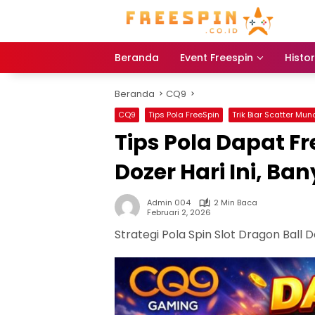
Langsung
ke
konten
Beranda
Event Freespin
Histo
Beranda
CQ9
CQ9
Tips Pola FreeSpin
Trik Biar Scatter Mun
Tips Pola Dapat Fr
Dozer Hari Ini, Ba
Admin 004
2 Min Baca
Februari 2, 2026
Strategi Pola Spin Slot Dragon Ball 