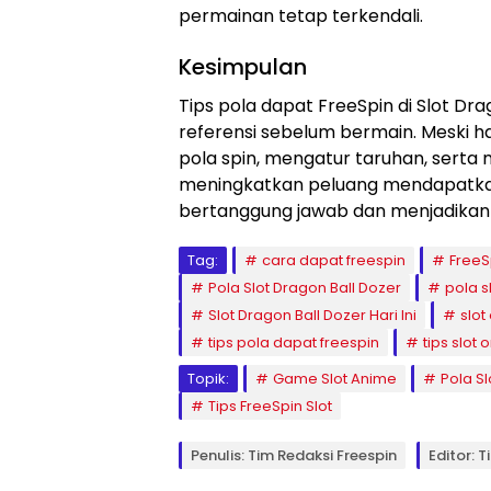
permainan tetap terkendali.
Kesimpulan
Tips pola dapat FreeSpin di Slot Drag
referensi sebelum bermain. Meski h
pola spin, mengatur taruhan, ser
meningkatkan peluang mendapatkan
bertanggung jawab dan menjadikan 
Tag:
cara dapat freespin
FreeS
Pola Slot Dragon Ball Dozer
pola sl
Slot Dragon Ball Dozer Hari Ini
slot
tips pola dapat freespin
tips slot 
Topik:
Game Slot Anime
Pola Slo
Tips FreeSpin Slot
Penulis: Tim Redaksi Freespin
Editor: T