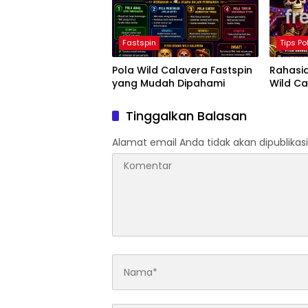
Fastspin
Tips Po
Pola Wild Calavera Fastspin
Rahasi
yang Mudah Dipahami
Wild Ca
Tinggalkan Balasan
Alamat email Anda tidak akan dipublikasi