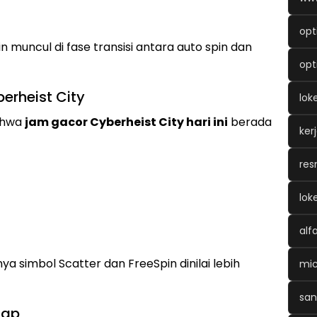
opt
muncul di fase transisi antara auto spin dan
opt
erheist City
lok
ahwa
jam gacor Cyberheist City hari ini
berada
ker
res
lok
alf
a simbol Scatter dan FreeSpin dinilai lebih
mic
san
hap