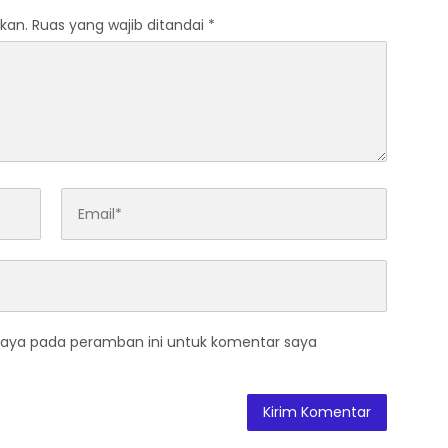
kan.
Ruas yang wajib ditandai
*
saya pada peramban ini untuk komentar saya