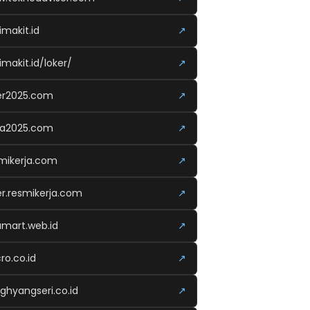
imakit.id
↗
imakit.id/loker/
↗
er2025.com
↗
ja2025.com
↗
mikerja.com
↗
er.resmikerja.com
↗
amart.web.id
↗
ro.co.id
↗
ghyangseri.co.id
↗