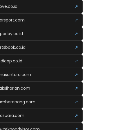
ove.co.id
↗
arsport.com
↗
parlay.co.id
↗
rtsbook.co.id
↗
dicap.co.id
↗
anusantara.com
↗
aksiharian.com
↗
lamberenang.com
↗
kasuara.com
↗
.teknoadvisor.com
↗