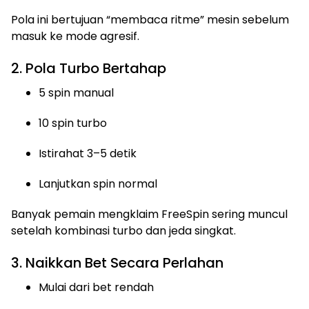
Pola ini bertujuan “membaca ritme” mesin sebelum
masuk ke mode agresif.
2. Pola Turbo Bertahap
5 spin manual
10 spin turbo
Istirahat 3–5 detik
Lanjutkan spin normal
Banyak pemain mengklaim FreeSpin sering muncul
setelah kombinasi turbo dan jeda singkat.
3. Naikkan Bet Secara Perlahan
Mulai dari bet rendah