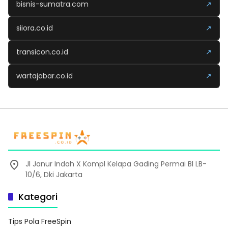
bisnis-sumatra.com
↗
siiora.co.id
↗
transicon.co.id
↗
wartajabar.co.id
↗
Jl Janur Indah X Kompl Kelapa Gading Permai Bl LB-
10/6, Dki Jakarta
Kategori
Tips Pola FreeSpin