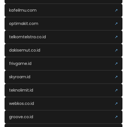
kafeilmu.com
↗
optimakit.com
↗
telkomtelstra.co.id
↗
dakisemut.co.id
↗
frivgame.id
↗
skyroam.id
↗
teknolimit.id
↗
webkos.co.id
↗
groove.co.id
↗