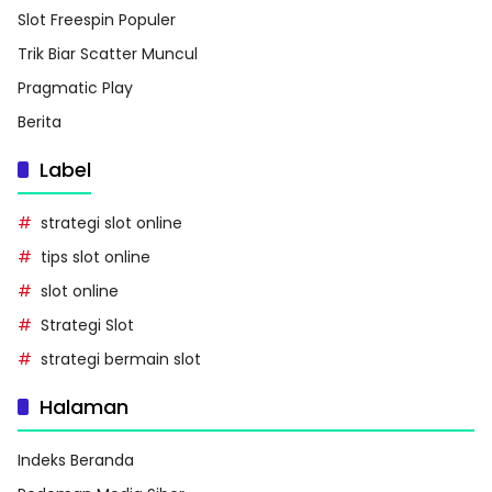
Slot Freespin Populer
Trik Biar Scatter Muncul
Pragmatic Play
Berita
Label
strategi slot online
tips slot online
slot online
Strategi Slot
strategi bermain slot
Halaman
Indeks Beranda