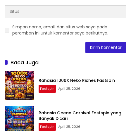
Simpan nama, email, dan situs web saya pada
peramban ini untuk komentar saya berikutnya.
Baca Juga
Rahasia 1000X Neko Riches Fastspin
Fastspin
April 25, 2026
Rahasia Ocean Carnival Fastspin yang
Banyak Dicari
Fastspin
April 25, 2026