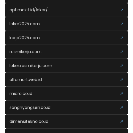
optimakit.id/loker/
↗
loker2025.com
↗
kerja2025.com
↗
resmikerja.com
↗
loker.resmikerja.com
↗
alfamart.web.id
↗
micro.co.id
↗
sanghyangseri.co.id
↗
dimensitekno.co.id
↗