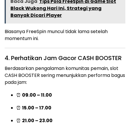
Baca Juga
Tips Pola FreeSpin di Game Slot
Black Wukong Hari Ini, Strategi yang
Banyak Dicari Player
Biasanya FreeSpin muncul tidak lama setelah
momentum ini.
4. Perhatikan Jam Gacor CASH BOOSTER
Berdasarkan pengalaman komunitas pemain, slot
CASH BOOSTER sering menunjukkan performa bagus
pada jam:
⏰
09.00 – 11.00
⏰
15.00 – 17.00
⏰
21.00 – 23.00