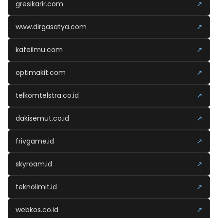
gresikarir.com
↗
www.dirgasatya.com
↗
kafeilmu.com
↗
optimakit.com
↗
telkomtelstra.co.id
↗
dakisemut.co.id
↗
frivgame.id
↗
skyroam.id
↗
teknolimit.id
↗
webkos.co.id
↗