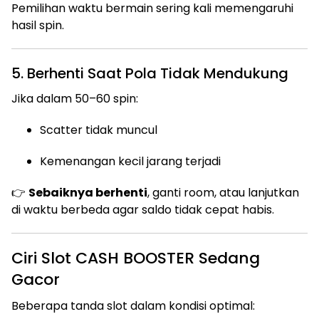
Pemilihan waktu bermain sering kali memengaruhi
hasil spin.
5. Berhenti Saat Pola Tidak Mendukung
Jika dalam 50–60 spin:
Scatter tidak muncul
Kemenangan kecil jarang terjadi
👉
Sebaiknya berhenti
, ganti room, atau lanjutkan
di waktu berbeda agar saldo tidak cepat habis.
Ciri Slot CASH BOOSTER Sedang
Gacor
Beberapa tanda slot dalam kondisi optimal: