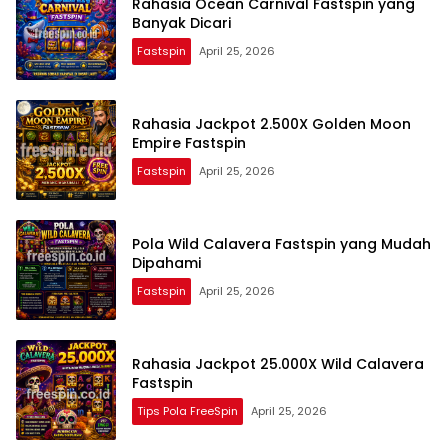
Rahasia Ocean Carnival Fastspin yang
Banyak Dicari
Fastspin
April 25, 2026
Rahasia Jackpot 2.500X Golden Moon
Empire Fastspin
Fastspin
April 25, 2026
Pola Wild Calavera Fastspin yang Mudah
Dipahami
Fastspin
April 25, 2026
Rahasia Jackpot 25.000X Wild Calavera
Fastspin
Tips Pola FreeSpin
April 25, 2026