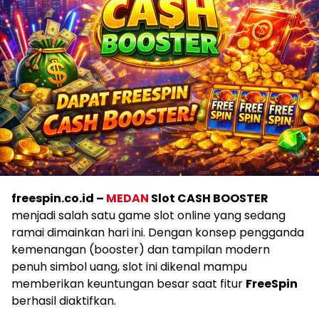
freespin.co.id –
MEDAN
Slot CASH BOOSTER
menjadi salah satu game slot online yang sedang
ramai dimainkan hari ini. Dengan konsep pengganda
kemenangan (booster) dan tampilan modern
penuh simbol uang, slot ini dikenal mampu
memberikan keuntungan besar saat fitur
FreeSpin
berhasil diaktifkan.