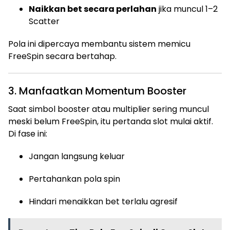
Naikkan bet secara perlahan
jika muncul 1–2
Scatter
Pola ini dipercaya membantu sistem memicu
FreeSpin secara bertahap.
3. Manfaatkan Momentum Booster
Saat simbol booster atau multiplier sering muncul
meski belum FreeSpin, itu pertanda slot mulai aktif.
Di fase ini:
Jangan langsung keluar
Pertahankan pola spin
Hindari menaikkan bet terlalu agresif