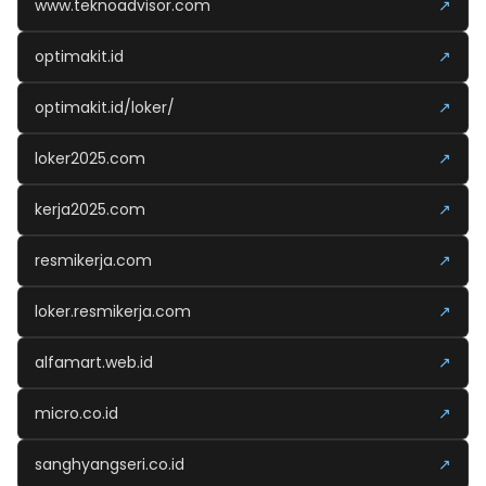
www.teknoadvisor.com
↗
optimakit.id
↗
optimakit.id/loker/
↗
loker2025.com
↗
kerja2025.com
↗
resmikerja.com
↗
loker.resmikerja.com
↗
alfamart.web.id
↗
micro.co.id
↗
sanghyangseri.co.id
↗