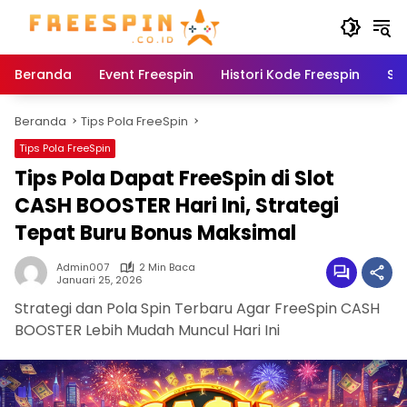
Langsung
ke
konten
Beranda
Event Freespin
Histori Kode Freespin
Slo
Beranda
Tips Pola FreeSpin
Tips Pola FreeSpin
Tips Pola Dapat FreeSpin di Slot
CASH BOOSTER Hari Ini, Strategi
Tepat Buru Bonus Maksimal
Admin007
2 Min Baca
Januari 25, 2026
Strategi dan Pola Spin Terbaru Agar FreeSpin CASH
BOOSTER Lebih Mudah Muncul Hari Ini