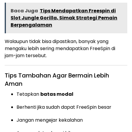
Baca Juga
Tips Mendapatkan Freespin di
Slot Jungle Gorilla, Simak Strategi Pemain
Berpengalaman
Walaupun tidak bisa dipastikan, banyak yang
mengaku lebih sering mendapatkan FreeSpin di
jam-jam tersebut.
Tips Tambahan Agar Bermain Lebih
Aman
Tetapkan
batas modal
Berhenti jika sudah dapat FreeSpin besar
Jangan mengejar kekalahan