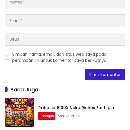
Simpan nama, email, dan situs web saya pada
peramban ini untuk komentar saya berikutnya.
Baca Juga
Rahasia 1000X Neko Riches Fastspin
Fastspin
April 25, 2026