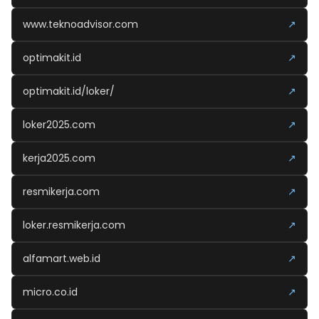
www.teknoadvisor.com
↗
optimakit.id
↗
optimakit.id/loker/
↗
loker2025.com
↗
kerja2025.com
↗
resmikerja.com
↗
loker.resmikerja.com
↗
alfamart.web.id
↗
micro.co.id
↗