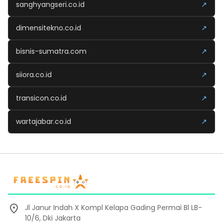
sanghyangseri.co.id
↗
dimensitekno.co.id
↗
bisnis-sumatra.com
↗
siiora.co.id
↗
transicon.co.id
↗
wartajabar.co.id
↗
Jl Janur Indah X Kompl Kelapa Gading Permai Bl LB-
10/6, Dki Jakarta