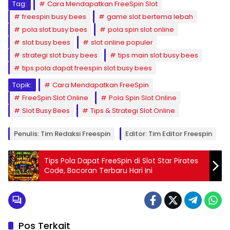
Tag:
Cara Mendapatkan FreeSpin Slot
freespin busy bees
game slot bertema lebah
pola slot busy bees
pola spin slot online
slot busy bees
slot online populer
strategi slot busy bees
tips main slot busy bees
tips pola dapat freespin slot busy bees
Topik:
Cara Mendapatkan FreeSpin
FreeSpin Slot Online
Pola Spin Slot Online
Slot Busy Bees
Tips & Strategi Slot Online
Penulis: Tim Redaksi Freespin
Editor: Tim Editor Freespin
Tips Pola Dapat FreeSpin di Slot Star Pirates
Code, Bocoran Terbaru Hari Ini
Pos Terkait