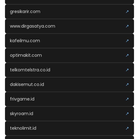
gresikarir.com
↗
www.dirgasatya.com
↗
kafeilmu.com
↗
optimakit.com
↗
telkomtelstra.co.id
↗
dakisemut.co.id
↗
frivgame.id
↗
skyroam.id
↗
teknolimit.id
↗