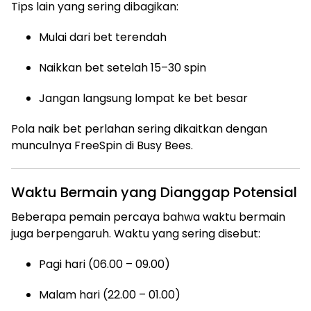
Tips lain yang sering dibagikan:
Mulai dari bet terendah
Naikkan bet setelah 15–30 spin
Jangan langsung lompat ke bet besar
Pola naik bet perlahan sering dikaitkan dengan
munculnya FreeSpin di Busy Bees.
Waktu Bermain yang Dianggap Potensial
Beberapa pemain percaya bahwa waktu bermain
juga berpengaruh. Waktu yang sering disebut:
Pagi hari (06.00 – 09.00)
Malam hari (22.00 – 01.00)