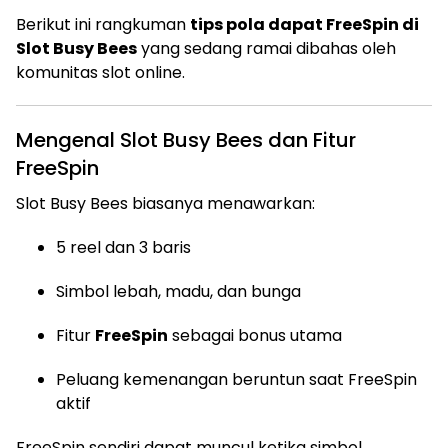
Berikut ini rangkuman
tips pola dapat FreeSpin di
Slot Busy Bees
yang sedang ramai dibahas oleh
komunitas slot online.
Mengenal Slot Busy Bees dan Fitur
FreeSpin
Slot Busy Bees biasanya menawarkan:
5 reel dan 3 baris
Simbol lebah, madu, dan bunga
Fitur
FreeSpin
sebagai bonus utama
Peluang kemenangan beruntun saat FreeSpin
aktif
FreeSpin sendiri dapat muncul ketika simbol