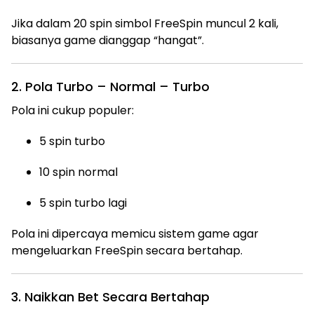
Jika dalam 20 spin simbol FreeSpin muncul 2 kali,
biasanya game dianggap “hangat”.
2. Pola Turbo – Normal – Turbo
Pola ini cukup populer:
5 spin turbo
10 spin normal
5 spin turbo lagi
Pola ini dipercaya memicu sistem game agar
mengeluarkan FreeSpin secara bertahap.
3. Naikkan Bet Secara Bertahap