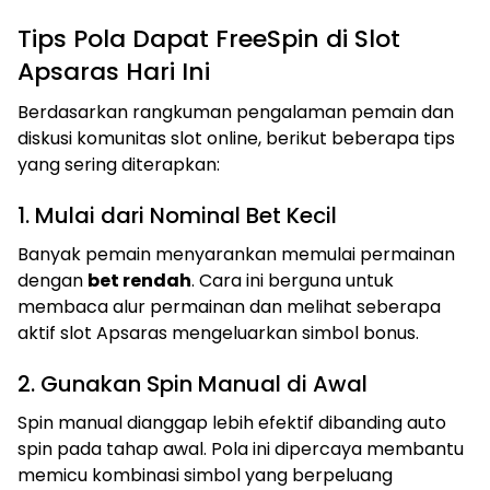
Tips Pola Dapat FreeSpin di Slot
Apsaras Hari Ini
Berdasarkan rangkuman pengalaman pemain dan
diskusi komunitas slot online, berikut beberapa tips
yang sering diterapkan:
1. Mulai dari Nominal Bet Kecil
Banyak pemain menyarankan memulai permainan
dengan
bet rendah
. Cara ini berguna untuk
membaca alur permainan dan melihat seberapa
aktif slot Apsaras mengeluarkan simbol bonus.
2. Gunakan Spin Manual di Awal
Spin manual dianggap lebih efektif dibanding auto
spin pada tahap awal. Pola ini dipercaya membantu
memicu kombinasi simbol yang berpeluang