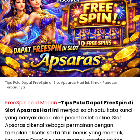
Tips Pola Dapat FreeSpin di Slot Apsaras Hari Ini, Simak Panduan
Terbarunya
FreeSpin.co.id
Medan
-Tips Pola Dapat FreeSpin di
Slot Apsaras Hari Ini
menjadi salah satu kata kunci
yang banyak dicari oleh pecinta slot online. Slot
Apsaras dikenal sebagai permainan dengan
tampilan eksotis serta fitur bonus yang menarik,