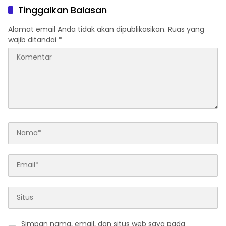
Tinggalkan Balasan
Alamat email Anda tidak akan dipublikasikan.
Ruas yang
wajib ditandai
*
Simpan nama, email, dan situs web saya pada