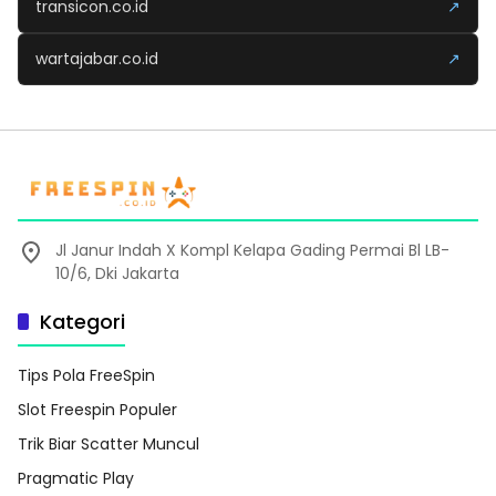
transicon.co.id
↗
wartajabar.co.id
↗
Jl Janur Indah X Kompl Kelapa Gading Permai Bl LB-
10/6, Dki Jakarta
Kategori
Tips Pola FreeSpin
Slot Freespin Populer
Trik Biar Scatter Muncul
Pragmatic Play