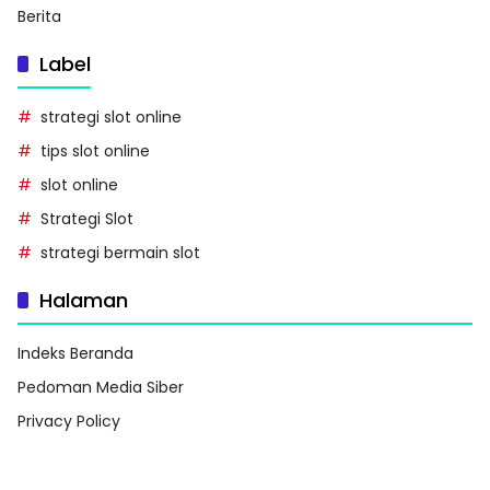
Berita
Label
strategi slot online
tips slot online
slot online
Strategi Slot
strategi bermain slot
Halaman
Indeks Beranda
Pedoman Media Siber
Privacy Policy