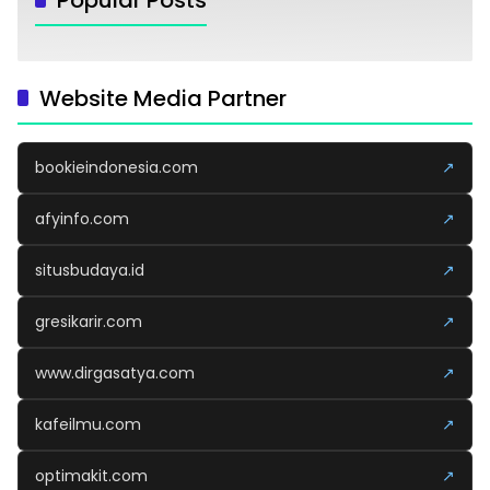
Website Media Partner
bookieindonesia.com
↗
afyinfo.com
↗
situsbudaya.id
↗
gresikarir.com
↗
www.dirgasatya.com
↗
kafeilmu.com
↗
optimakit.com
↗