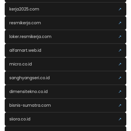
kerja2025.com
↗
resmikerja.com
↗
loker.resmikerja.com
↗
alfamart.web.id
↗
micro.co.id
↗
sanghyangseri.co.id
↗
dimensitekno.co.id
↗
bisnis-sumatra.com
↗
siiora.co.id
↗