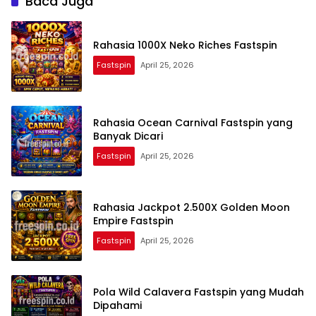
Baca Juga
Rahasia 1000X Neko Riches Fastspin
Fastspin
April 25, 2026
Rahasia Ocean Carnival Fastspin yang
Banyak Dicari
Fastspin
April 25, 2026
Rahasia Jackpot 2.500X Golden Moon
Empire Fastspin
Fastspin
April 25, 2026
Pola Wild Calavera Fastspin yang Mudah
Dipahami