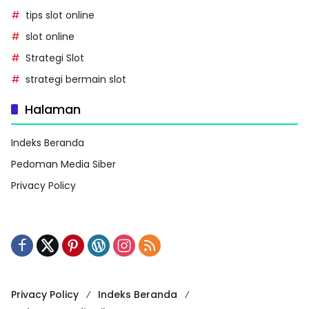
tips slot online
slot online
Strategi Slot
strategi bermain slot
Halaman
Indeks Beranda
Pedoman Media Siber
Privacy Policy
Privacy Policy
Indeks Beranda