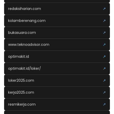
redaksiharian.com
↗
kolamberenang.com
↗
bukasuara.com
↗
www.teknoadvisor.com
↗
optimakit.id
↗
optimakit.id/loker/
↗
loker2025.com
↗
kerja2025.com
↗
resmikerja.com
↗