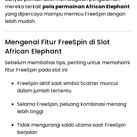
mereka terkait
pola permainan African Elephant
yang dipercaya mampu memicu FreeSpin dengan
lebih mudah.
Mengenal Fitur FreeSpin di Slot
African Elephant
Sebelum membahas tips, penting untuk memahami
fitur FreeSpin pada slot ini:
FreeSpin aktif saat simbol Scatter muncul
dalam jumlah tertentu
Selama FreeSpin, peluang kombinasi menang
lebih tinggi
Tidak mengurangi saldo utama saat FreeSpin
berjalan