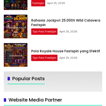
Fastspin
April 25, 2026
Rahasia Jackpot 25.000X Wild Calavera
Fastspin
Tips Pola FreeSpin
April 25, 2026
Pola Royale House Fastspin yang Efektif
Tips Pola FreeSpin
April 25, 2026
Popular Posts
Website Media Partner