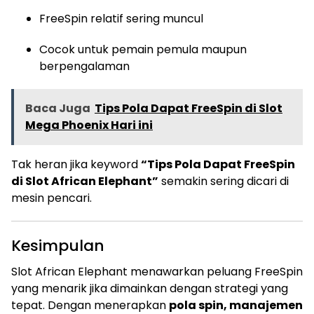
FreeSpin relatif sering muncul
Cocok untuk pemain pemula maupun
berpengalaman
Baca Juga
Tips Pola Dapat FreeSpin di Slot
Mega Phoenix Hari ini
Tak heran jika keyword
“Tips Pola Dapat FreeSpin
di Slot African Elephant”
semakin sering dicari di
mesin pencari.
Kesimpulan
Slot African Elephant menawarkan peluang FreeSpin
yang menarik jika dimainkan dengan strategi yang
tepat. Dengan menerapkan
pola spin, manajemen