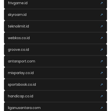
frivgame.id
↗
skyroam.id
↗
teknolimit.id
↗
webkos.co.id
↗
groove.co.id
↗
antarsport.com
↗
mixparlay.co.id
↗
sportsbook.co.id
↗
handicap.co.id
↗
liganusantara.com
↗