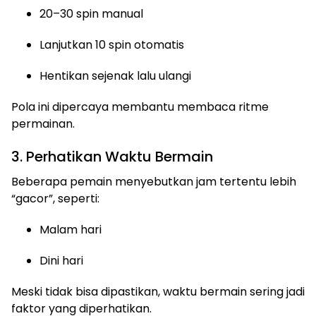
20–30 spin manual
Lanjutkan 10 spin otomatis
Hentikan sejenak lalu ulangi
Pola ini dipercaya membantu membaca ritme
permainan.
3. Perhatikan Waktu Bermain
Beberapa pemain menyebutkan jam tertentu lebih
“gacor”, seperti:
Malam hari
Dini hari
Meski tidak bisa dipastikan, waktu bermain sering jadi
faktor yang diperhatikan.