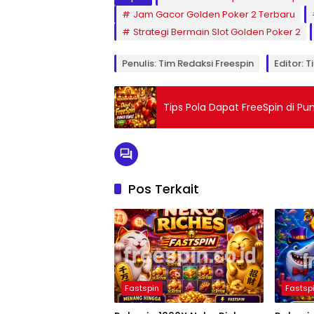
Jam Gacor Golden Poker 2 Terbaru
Strategi Bermain Slot Golden Poker 2
Penulis: Tim Redaksi Freespin
Editor: T
Tips Pola Dapat FreeSpin di Pu
Pos Terkait
Fastspin
Fastsp