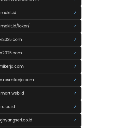
imakit.id
↗
imakit.id/loker/
↗
er2025.com
↗
ja2025.com
↗
mikerja.com
↗
er.resmikerja.com
↗
amart.web.id
↗
ro.co.id
↗
ghyangseri.co.id
↗