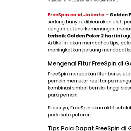
Manajemen Modal Bermain Golden Poker 2
FreeSpin.co.id,
Jakarta
– Golden P
sedang banyak dibicarakan oleh pe
dengan potensi kemenangan menarik
terbaik Golden Poker 2 hari ini
aga
Artikel ini akan membahas tips, pola
meningkatkan peluang mendapatka
Mengenal Fitur FreeSpin di G
FreeSpin merupakan fitur bonus ut
pemain memutar reel tanpa mengura
kombinasi simbol bernilai tinggi bi
para pemain.
Biasanya, FreeSpin akan aktif setel
pada satu putaran.
Tips Pola Dapat FreeSpin di G