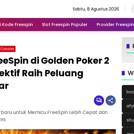
Sabtu, 8 Agustus 2026
ri Kode Freespin
Slot Freespin Populer
Provider Freespin
 Coaster
eeSpin di Golden Poker 2
Efektif Raih Peluang
W
ar
boo
afy
rbaru untuk Memicu FreeSpin Lebih Cepat dan
Ini
sit