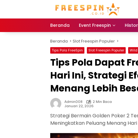
Langsung
ke
konten
Beranda
Event Freespin
Histo
Beranda
Slot Freespin Populer
Tips Pola FreeSpin
Slot Freespin Populer
Wild
Tips Pola Dapat Fr
Hari Ini, Strategi 
Menang Lebih Bes
Admin008
2 Min Baca
Januari 22, 2026
Strategi Bermain Golden Poker 2 Te
Meningkatkan Peluang Menang Hari 