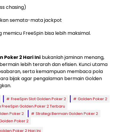
ss chasing)
bukan semata-mata jackpot
g memicu FreeSpin bisa lebih maksimal.
 Poker 2 Hari Ini
bukanlah jaminan menang,
ermain lebih terarah dan efisien. Kunci utama
kesabaran, serta kemampuan membaca pola
ecara bijak agar pengalaman bermain Golden
gkan.
FreeSpin Slot Golden Poker 2
Golden Poker 2
a FreeSpin Golden Poker 2 Terbaru
olden Poker 2
Strategi Bermain Golden Poker 2
Golden Poker 2
lden Poker 2 Hari Ini