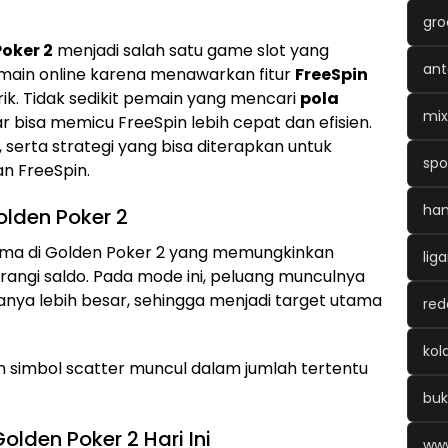
gro
oker 2
menjadi salah satu game slot yang
ant
main online karena menawarkan fitur
FreeSpin
. Tidak sedikit pemain yang mencari
pola
mix
r bisa memicu FreeSpin lebih cepat dan efisien.
, serta strategi yang bisa diterapkan untuk
spo
n FreeSpin.
han
olden Poker 2
ama di Golden Poker 2 yang memungkinkan
lig
ngi saldo. Pada mode ini, peluang munculnya
asanya lebih besar, sehingga menjadi target utama
red
ko
ah simbol scatter muncul dalam jumlah tertentu
bu
olden Poker 2 Hari Ini
www