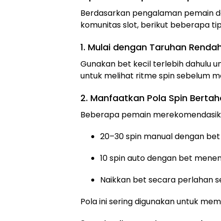
Berdasarkan pengalaman pemain dan
komunitas slot, berikut beberapa tip
1. Mulai dengan Taruhan Renda
Gunakan bet kecil terlebih dahulu u
untuk melihat ritme spin sebelum me
2. Manfaatkan Pola Spin Berta
Beberapa pemain merekomendasikan
20–30 spin manual dengan bet
10 spin auto dengan bet mene
Naikkan bet secara perlahan se
Pola ini sering digunakan untuk mema