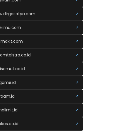
sikarir.com
↗
.dirgasatya.com
↗
eilmu.com
↗
imakit.com
↗
komtelstra.co.id
↗
isemut.co.id
↗
vgame.id
↗
roam.id
↗
nolimit.id
↗
kos.co.id
↗