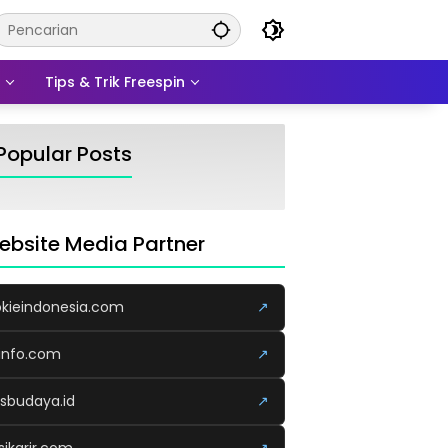
Tips & Trik Freespin
Popular Posts
ebsite Media Partner
kieindonesia.com
↗
info.com
↗
usbudaya.id
↗