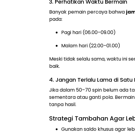
3. Perhatikan Waktu Bermain
Banyak pemain percaya bahwa
jam
pada:
Pagi hari (06.00–09.00)
Malam hari (22.00–01.00)
Meski tidak selalu sama, waktu ini s
baik.
4. Jangan Terlalu Lama di Satu 
Jika dalam 50–70 spin belum ada t
sementara atau ganti pola. Bermain 
tanpa hasil.
Strategi Tambahan Agar Leb
Gunakan saldo khusus agar lebi