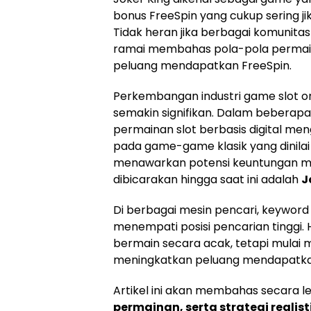
bonus FreeSpin yang cukup sering j
Tidak heran jika berbagai komunitas s
ramai membahas pola-pola perma
peluang mendapatkan FreeSpin.
Perkembangan industri game slot on
semakin signifikan. Dalam beberapa
permainan slot berbasis digital me
pada game-game klasik yang dinila
menawarkan potensi keuntungan mena
dibicarakan hingga saat ini adalah
J
Di berbagai mesin pencari, keywor
menempati posisi pencarian tinggi.
bermain secara acak, tetapi mulai 
meningkatkan peluang mendapatkan f
Artikel ini akan membahas secara l
permainan, serta strategi realist