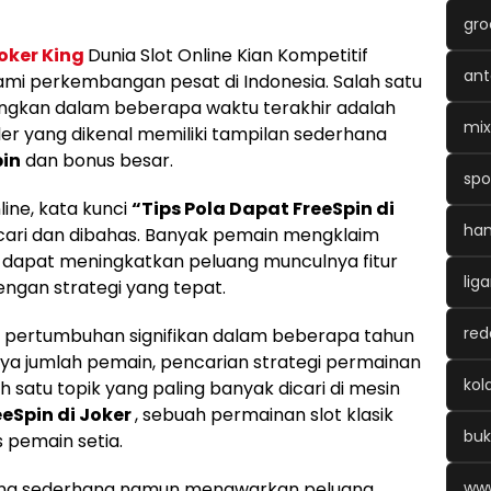
gro
oker King
Dunia Slot Online Kian Kompetitif
ant
ami perkembangan pesat di Indonesia. Salah satu
angkan dalam beberapa waktu terakhir adalah
mix
ler yang dikenal memiliki tampilan sederhana
pin
dan bonus besar.
spo
line, kata kunci
“Tips Pola Dapat FreeSpin di
han
icari dan dibahas. Banyak pemain mengklaim
 dapat meningkatkan peluang munculnya fitur
lig
engan strategi yang tepat.
red
mi pertumbuhan signifikan dalam beberapa tahun
nya jumlah pemain, pencarian strategi permainan
ko
ah satu topik yang paling banyak dicari di mesin
eeSpin di Joker
, sebuah permainan slot klasik
bu
s pemain setia.
yang sederhana namun menawarkan peluang
www