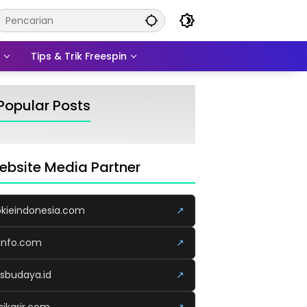
Tips & Trik Freespin
Popular Posts
ebsite Media Partner
kieindonesia.com
↗
info.com
↗
usbudaya.id
↗