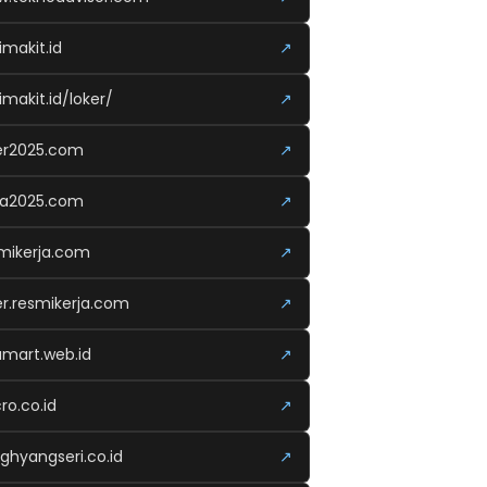
imakit.id
↗
imakit.id/loker/
↗
er2025.com
↗
ja2025.com
↗
mikerja.com
↗
er.resmikerja.com
↗
amart.web.id
↗
ro.co.id
↗
ghyangseri.co.id
↗