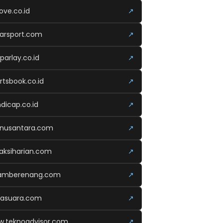
ove.co.id
↗
arsport.com
↗
parlay.co.id
↗
rtsbook.co.id
↗
dicap.co.id
↗
anusantara.com
↗
aksiharian.com
↗
lamberenang.com
↗
kasuara.com
↗
.teknoadvisor.com
↗