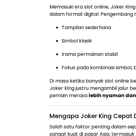
Memasuki era slot online, Joker King 
dalam format digital. Pengembang
Tampilan sederhana
Simbol klasik
Irama permainan stabil
Fokus pada kombinasi simbol, 
Di masa ketika banyak slot online
Joker King justru mengambil jalur be
pemain merasa
lebih nyaman dan
Mengapa Joker King Cepat D
Salah satu faktor penting dalam se
sangat kuat di pasar Asia, termasuk