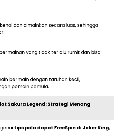
kenal dan dimainkan secara luas, sehingga
r.
ermainan yang tidak terlalu rumit dan bisa
in bermain dengan taruhan kecil,
angan pemain pemula.
 Slot Sakura Legend: Strategi Menang
engenai
tips pola dapat FreeSpin di Joker King
,