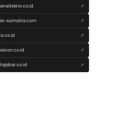
ensitekno.co.id
↗
nis-sumatra.com
↗
ra.co.id
↗
nsicon.co.id
↗
tajabar.co.id
↗