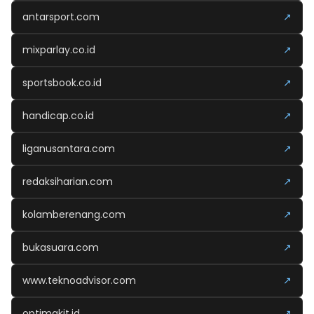
antarsport.com
↗
mixparlay.co.id
↗
sportsbook.co.id
↗
handicap.co.id
↗
liganusantara.com
↗
redaksiharian.com
↗
kolamberenang.com
↗
bukasuara.com
↗
www.teknoadvisor.com
↗
optimakit.id
↗