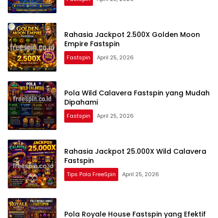
Rahasia Jackpot 2.500X Golden Moon
Empire Fastspin
Fastspin
April 25, 2026
Pola Wild Calavera Fastspin yang Mudah
Dipahami
Fastspin
April 25, 2026
Rahasia Jackpot 25.000X Wild Calavera
Fastspin
Tips Pola FreeSpin
April 25, 2026
Pola Royale House Fastspin yang Efektif