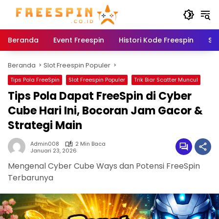
Langsung
ke
konten
Beranda
Event Freespin
Histori Kode Freespin
Slo
Beranda
Slot Freespin Populer
Tips Pola FreeSpin
Slot Freespin Populer
Trik Biar Scatter Muncul
Tips Pola Dapat FreeSpin di Cyber
Cube Hari Ini, Bocoran Jam Gacor &
Strategi Main
Admin008
2 Min Baca
Januari 23, 2026
Mengenal Cyber Cube Ways dan Potensi FreeSpin
Terbarunya