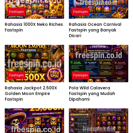
Fastspin
Fastspin
Rahasia 1000X Neko Riches
Rahasia Ocean Carnival
Fastspin
Fastspin yang Banyak
Dicari
Fastspin
Fastspin
Rahasia Jackpot 2.500X
Pola Wild Calavera
Golden Moon Empire
Fastspin yang Mudah
Fastspin
Dipahami