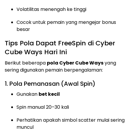
Volatilitas menengah ke tinggi
Cocok untuk pemain yang mengejar bonus
besar
Tips Pola Dapat FreeSpin di Cyber
Cube Ways Hari Ini
Berikut beberapa
pola Cyber Cube Ways
yang
sering digunakan pemain berpengalaman:
1. Pola Pemanasan (Awal Spin)
Gunakan
bet kecil
Spin manual 20–30 kali
Perhatikan apakah simbol scatter mulai sering
muncul