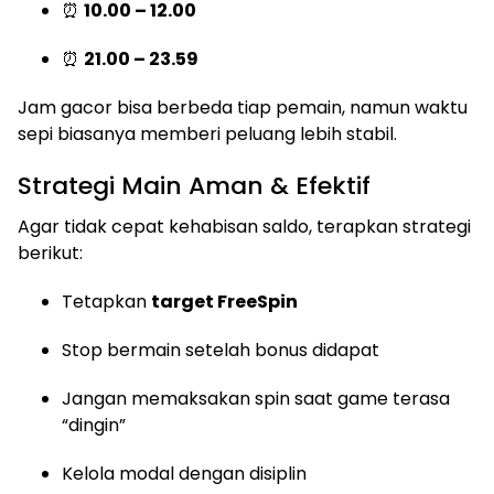
⏰
10.00 – 12.00
⏰
21.00 – 23.59
Jam gacor bisa berbeda tiap pemain, namun waktu
sepi biasanya memberi peluang lebih stabil.
Strategi Main Aman & Efektif
Agar tidak cepat kehabisan saldo, terapkan strategi
berikut:
Tetapkan
target FreeSpin
Stop bermain setelah bonus didapat
Jangan memaksakan spin saat game terasa
“dingin”
Kelola modal dengan disiplin