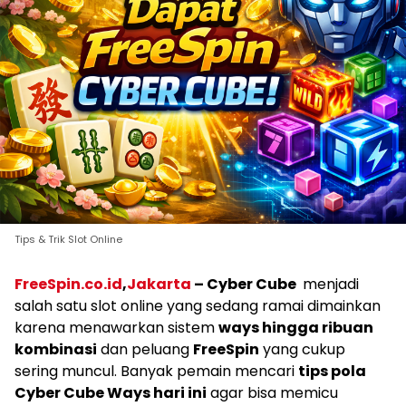
Tips & Trik Slot Online
FreeSpin.co.id
,
Jakarta
– Cyber Cube
menjadi
salah satu slot online yang sedang ramai dimainkan
karena menawarkan sistem
ways hingga ribuan
kombinasi
dan peluang
FreeSpin
yang cukup
sering muncul. Banyak pemain mencari
tips pola
Cyber Cube Ways hari ini
agar bisa memicu