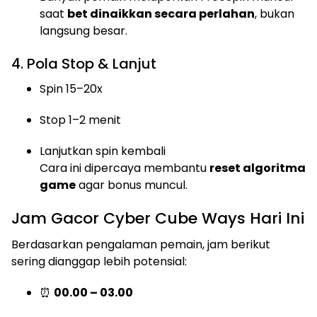
saat
bet dinaikkan secara perlahan
, bukan
langsung besar.
4. Pola Stop & Lanjut
Spin 15–20x
Stop 1–2 menit
Lanjutkan spin kembali
Cara ini dipercaya membantu
reset algoritma
game
agar bonus muncul.
Jam Gacor Cyber Cube Ways Hari Ini
Berdasarkan pengalaman pemain, jam berikut
sering dianggap lebih potensial:
⏰
00.00 – 03.00