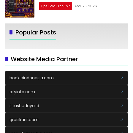
Tips Pola FreeSpin
April 25, 2026
Popular Posts
Website Media Partner
bookieindonesia.com
↗
afyinfo.com
↗
situsbudaya.id
↗
gresikarir.com
↗