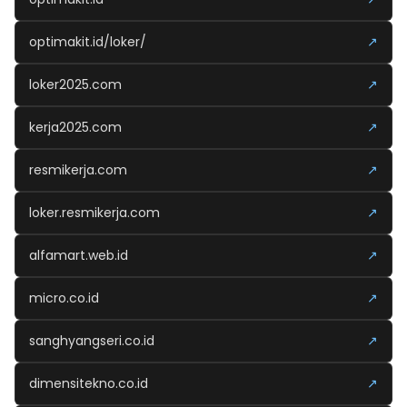
optimakit.id/loker/
↗
loker2025.com
↗
kerja2025.com
↗
resmikerja.com
↗
loker.resmikerja.com
↗
alfamart.web.id
↗
micro.co.id
↗
sanghyangseri.co.id
↗
dimensitekno.co.id
↗