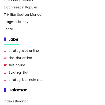
Slot Freespin Populer
Trik Biar Scatter Muncul
Pragmatic Play
Berita
Label
strategi slot online
tips slot online
slot online
Strategi Slot
strategi bermain slot
Halaman
Indeks Beranda