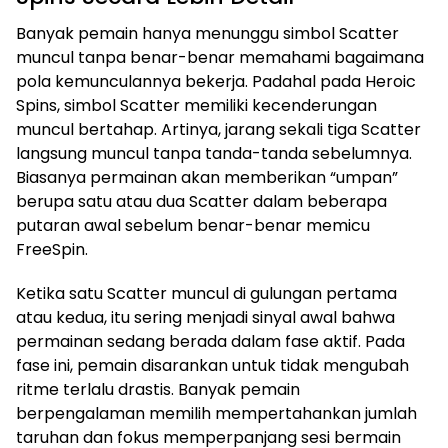
Banyak pemain hanya menunggu simbol Scatter
muncul tanpa benar-benar memahami bagaimana
pola kemunculannya bekerja. Padahal pada Heroic
Spins, simbol Scatter memiliki kecenderungan
muncul bertahap. Artinya, jarang sekali tiga Scatter
langsung muncul tanpa tanda-tanda sebelumnya.
Biasanya permainan akan memberikan “umpan”
berupa satu atau dua Scatter dalam beberapa
putaran awal sebelum benar-benar memicu
FreeSpin.
Ketika satu Scatter muncul di gulungan pertama
atau kedua, itu sering menjadi sinyal awal bahwa
permainan sedang berada dalam fase aktif. Pada
fase ini, pemain disarankan untuk tidak mengubah
ritme terlalu drastis. Banyak pemain
berpengalaman memilih mempertahankan jumlah
taruhan dan fokus memperpanjang sesi bermain