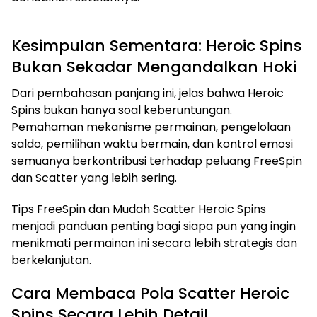
Kesimpulan Sementara: Heroic Spins
Bukan Sekadar Mengandalkan Hoki
Dari pembahasan panjang ini, jelas bahwa Heroic
Spins bukan hanya soal keberuntungan.
Pemahaman mekanisme permainan, pengelolaan
saldo, pemilihan waktu bermain, dan kontrol emosi
semuanya berkontribusi terhadap peluang FreeSpin
dan Scatter yang lebih sering.
Tips FreeSpin dan Mudah Scatter Heroic Spins
menjadi panduan penting bagi siapa pun yang ingin
menikmati permainan ini secara lebih strategis dan
berkelanjutan.
Cara Membaca Pola Scatter Heroic
Spins Secara Lebih Detail