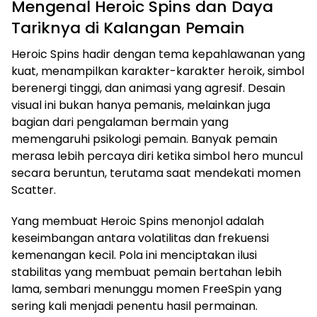
Mengenal Heroic Spins dan Daya
Tariknya di Kalangan Pemain
Heroic Spins hadir dengan tema kepahlawanan yang
kuat, menampilkan karakter-karakter heroik, simbol
berenergi tinggi, dan animasi yang agresif. Desain
visual ini bukan hanya pemanis, melainkan juga
bagian dari pengalaman bermain yang
memengaruhi psikologi pemain. Banyak pemain
merasa lebih percaya diri ketika simbol hero muncul
secara beruntun, terutama saat mendekati momen
Scatter.
Yang membuat Heroic Spins menonjol adalah
keseimbangan antara volatilitas dan frekuensi
kemenangan kecil. Pola ini menciptakan ilusi
stabilitas yang membuat pemain bertahan lebih
lama, sembari menunggu momen FreeSpin yang
sering kali menjadi penentu hasil permainan.