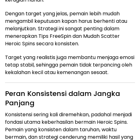
Dengan target yang jelas, pemain lebih mudah
mengambil keputusan kapan harus berhenti atau
melanjutkan. Strategi ini sangat penting dalam
menerapkan Tips FreeSpin dan Mudah Scatter
Heroic Spins secara konsisten.
Target yang realistis juga membantu menjaga emosi
tetap stabil, sehingga pemain tidak terpancing oleh
kekalahan kecil atau kemenangan sesaat.
Peran Konsistensi dalam Jangka
Panjang
Konsistensi sering kali diremehkan, padahal menjadi
fondasi utama keberhasilan bermain Heroic Spins.
Pemain yang konsisten dalam taruhan, waktu
bermain, dan strategi cenderung memiliki hasil yang