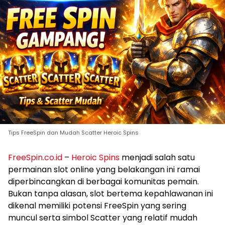
Tips FreeSpin dan Mudah Scatter Heroic Spins
FreeSpin.co.id
–
Heroic Spins
menjadi salah satu
permainan slot online yang belakangan ini ramai
diperbincangkan di berbagai komunitas pemain.
Bukan tanpa alasan, slot bertema kepahlawanan ini
dikenal memiliki potensi FreeSpin yang sering
muncul serta simbol Scatter yang relatif mudah