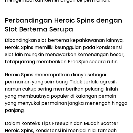
mengembalikan kemenangan ke permainan.
Perbandingan Heroic Spins dengan
Slot Bertema Serupa
Dibandingkan slot bertema kepahlawanan lainnya,
Heroic Spins memiliki keunggulan pada konsistensi.
Slot lain mungkin menawarkan kemenangan besar,
tetapi jarang memberikan FreeSpin secara rutin.
Heroic Spins menempatkan dirinya sebagai
permainan yang seimbang. Tidak terlalu agresif,
namun cukup sering memberikan peluang. Inilah
yang membuatnya populer di kalangan pemain
yang menyukai permainan jangka menengah hingga
panjang.
Dalam konteks Tips FreeSpin dan Mudah Scatter
Heroic Spins, konsistensi ini menjadi nilai tambah