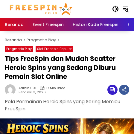
Langsung
ke
konten
Beranda
Event Freespin
Histori Kode Freespin
Slo
Beranda
Pragmatic Play
Pragmatic Play
Slot Freespin Populer
Tips FreeSpin dan Mudah Scatter
Heroic Spins yang Sedang Diburu
Pemain Slot Online
Admin 001
17 Min Baca
Februari 3, 2026
Pola Permainan Heroic Spins yang Sering Memicu
FreeSpin