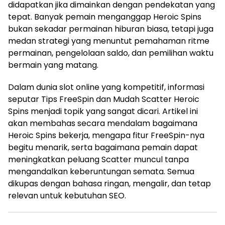
didapatkan jika dimainkan dengan pendekatan yang
tepat. Banyak pemain menganggap Heroic Spins
bukan sekadar permainan hiburan biasa, tetapi juga
medan strategi yang menuntut pemahaman ritme
permainan, pengelolaan saldo, dan pemilihan waktu
bermain yang matang.
Dalam dunia slot online yang kompetitif, informasi
seputar Tips FreeSpin dan Mudah Scatter Heroic
Spins menjadi topik yang sangat dicari. Artikel ini
akan membahas secara mendalam bagaimana
Heroic Spins bekerja, mengapa fitur FreeSpin-nya
begitu menarik, serta bagaimana pemain dapat
meningkatkan peluang Scatter muncul tanpa
mengandalkan keberuntungan semata. Semua
dikupas dengan bahasa ringan, mengalir, dan tetap
relevan untuk kebutuhan SEO.