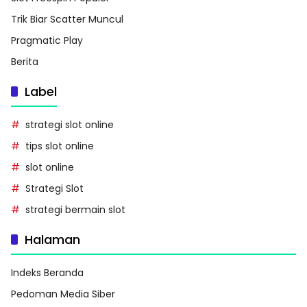
Trik Biar Scatter Muncul
Pragmatic Play
Berita
Label
strategi slot online
tips slot online
slot online
Strategi Slot
strategi bermain slot
Halaman
Indeks Beranda
Pedoman Media Siber