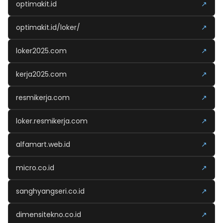
optimakit.id
↗
optimakit.id/loker/
↗
loker2025.com
↗
kerja2025.com
↗
resmikerja.com
↗
loker.resmikerja.com
↗
alfamart.web.id
↗
micro.co.id
↗
sanghyangseri.co.id
↗
dimensitekno.co.id
↗