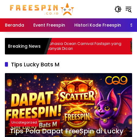
Langsung
ke
konten
Beranda
Event Freespin
Histori Kode Freespin
Slo
Rahasia Ocean Carnival Fastspin yang
P
Breaking News
pin
Banyak Dicari
Ef
Tips Lucky Bats M
Uncategorized
Tips Pola Dapat FreeSpin di Lucky