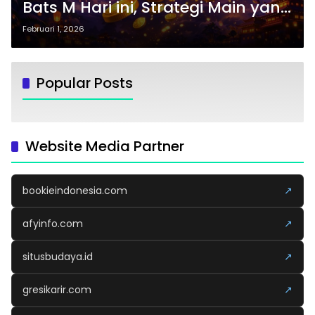
Bats M Hari ini, Strategi Main yang
Banyak Dicoba
Februari 1, 2026
Popular Posts
Website Media Partner
bookieindonesia.com
↗
afyinfo.com
↗
situsbudaya.id
↗
gresikarir.com
↗