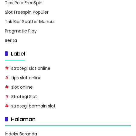
Tips Pola FreeSpin
Slot Freespin Populer
Trik Biar Scatter Muncul
Pragmatic Play
Berita
Label
strategi slot online
tips slot online
slot online
Strategi Slot
strategi bermain slot
Halaman
Indeks Beranda