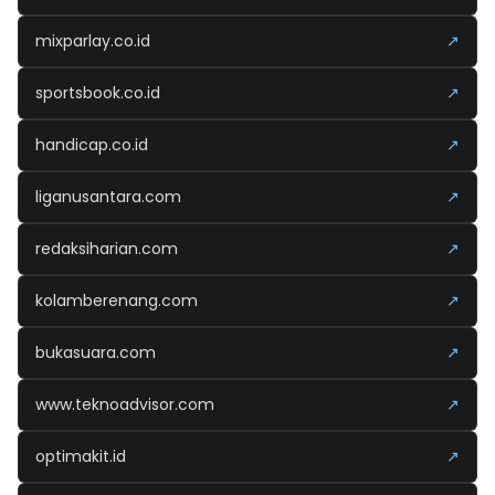
mixparlay.co.id
↗
sportsbook.co.id
↗
handicap.co.id
↗
liganusantara.com
↗
redaksiharian.com
↗
kolamberenang.com
↗
bukasuara.com
↗
www.teknoadvisor.com
↗
optimakit.id
↗