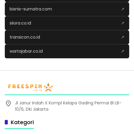
bisnis-sumatra.com
↗
siiora.co.id
↗
transicon.co.id
↗
wartajabar.co.id
↗
Jl Janur Indah X Kompl Kelapa Gading Permai Bl LB-
10/6, Dki Jakarta
Kategori