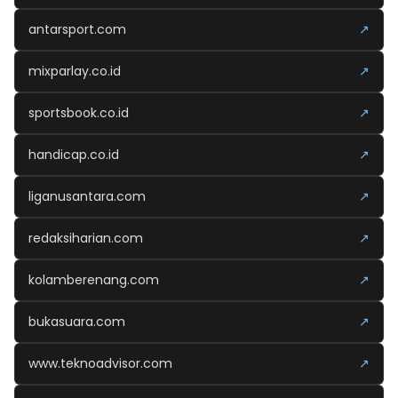
antarsport.com
↗
mixparlay.co.id
↗
sportsbook.co.id
↗
handicap.co.id
↗
liganusantara.com
↗
redaksiharian.com
↗
kolamberenang.com
↗
bukasuara.com
↗
www.teknoadvisor.com
↗