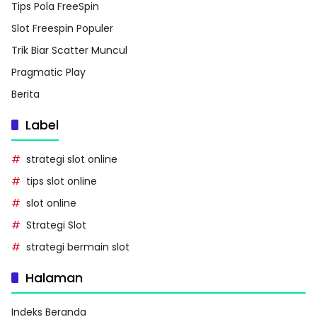
Tips Pola FreeSpin
Slot Freespin Populer
Trik Biar Scatter Muncul
Pragmatic Play
Berita
Label
strategi slot online
tips slot online
slot online
Strategi Slot
strategi bermain slot
Halaman
Indeks Beranda