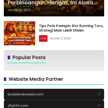
Perbincangan Hangat, Ini Alasan
Popularitasnya Terus Menanjak
Januari 28, 2026
Tips Pola Freespin Slot Running Toro,
Strategi Main Lebih Efisien
CQ9
Januari 3, 2026
Popular Posts
Website Media Partner
bookieindonesia.com
↗
afyinfo.com
↗