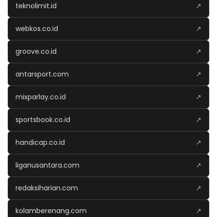
teknolimit.id
↗
webkos.co.id
↗
groove.co.id
↗
antarsport.com
↗
mixparlay.co.id
↗
sportsbook.co.id
↗
handicap.co.id
↗
liganusantara.com
↗
redaksiharian.com
↗
kolamberenang.com
↗