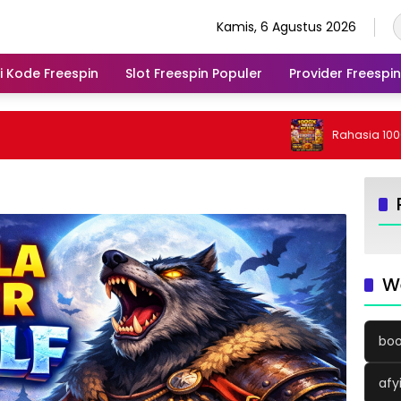
Kamis, 6 Agustus 2026
ri Kode Freespin
Slot Freespin Populer
Provider Freespin
Rahasia 1000X Neko
W
boo
afy