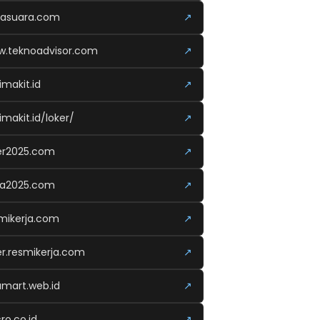
kasuara.com
↗
.teknoadvisor.com
↗
imakit.id
↗
imakit.id/loker/
↗
er2025.com
↗
ja2025.com
↗
mikerja.com
↗
er.resmikerja.com
↗
amart.web.id
↗
ro.co.id
↗