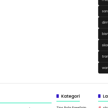
san
dim
bis
siio
tra
war
Kategori
La
Tips Pola FreeSpin
str