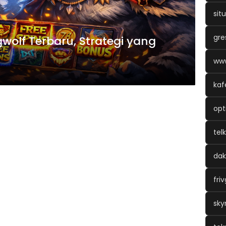
sit
gre
igwolf Terbaru, Strategi yang
www
kaf
opt
tel
dak
fri
sky