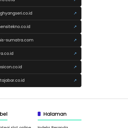
ghyangseri.co.id
↗
ensitekno.co.id
↗
nis-sumatra.com
↗
ra.co.id
↗
nsicon.co.id
↗
tajabar.co.id
↗
bel
Halaman
ategi slot online
Indeks Beranda