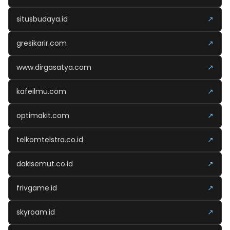
situsbudaya.id
↗
gresikarir.com
↗
www.dirgasatya.com
↗
kafeilmu.com
↗
optimakit.com
↗
telkomtelstra.co.id
↗
dakisemut.co.id
↗
frivgame.id
↗
skyroam.id
↗