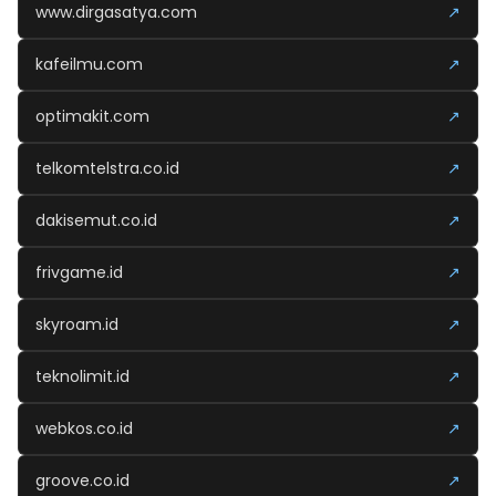
www.dirgasatya.com
↗
kafeilmu.com
↗
optimakit.com
↗
telkomtelstra.co.id
↗
dakisemut.co.id
↗
frivgame.id
↗
skyroam.id
↗
teknolimit.id
↗
webkos.co.id
↗
groove.co.id
↗