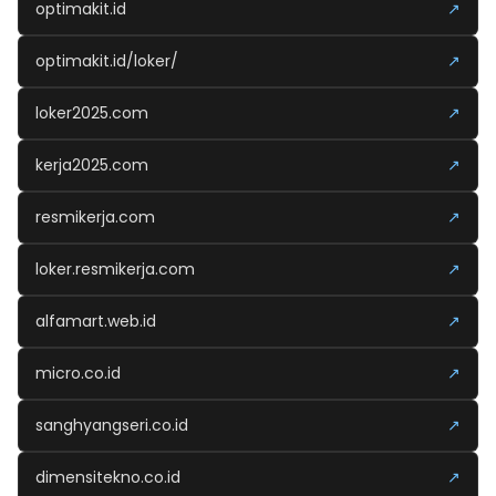
optimakit.id
↗
optimakit.id/loker/
↗
loker2025.com
↗
kerja2025.com
↗
resmikerja.com
↗
loker.resmikerja.com
↗
alfamart.web.id
↗
micro.co.id
↗
sanghyangseri.co.id
↗
dimensitekno.co.id
↗