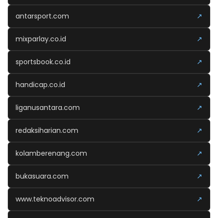
antarsport.com
↗
mixparlay.co.id
↗
sportsbook.co.id
↗
handicap.co.id
↗
liganusantara.com
↗
redaksiharian.com
↗
kolamberenang.com
↗
bukasuara.com
↗
www.teknoadvisor.com
↗