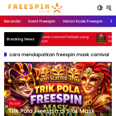
Langsung
ke
konten
Beranda
Event Freespin
Histori Kode Freespin
Slo
Rahasia Ocean Carnival Fastspin yang
Pola Golde
Breaking News
Banyak Dicari
Efektif
cara mendapatkan freespin mask carnival
PG Soft
Trik Pola Freespin di Slot Mask