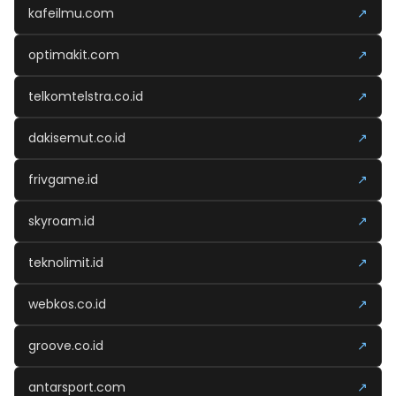
kafeilmu.com
↗
optimakit.com
↗
telkomtelstra.co.id
↗
dakisemut.co.id
↗
frivgame.id
↗
skyroam.id
↗
teknolimit.id
↗
webkos.co.id
↗
groove.co.id
↗
antarsport.com
↗