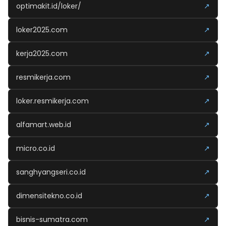
optimakit.id/loker/
↗
loker2025.com
↗
kerja2025.com
↗
resmikerja.com
↗
loker.resmikerja.com
↗
alfamart.web.id
↗
micro.co.id
↗
sanghyangseri.co.id
↗
dimensitekno.co.id
↗
bisnis-sumatra.com
↗