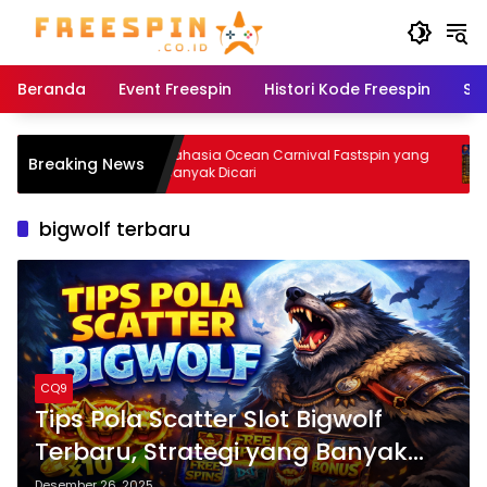
Langsung
ke
konten
Beranda
Event Freespin
Histori Kode Freespin
Slo
Rahasia Ocean Carnival Fastspin yang
P
Breaking News
pin
Banyak Dicari
Ef
bigwolf terbaru
CQ9
Tips Pola Scatter Slot Bigwolf
Terbaru, Strategi yang Banyak
Dicari Pemain
Desember 26, 2025