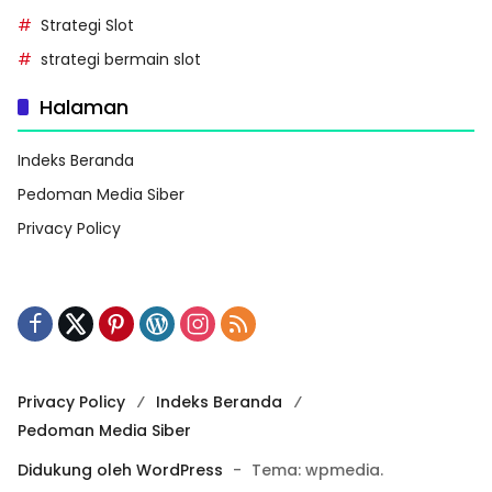
Strategi Slot
strategi bermain slot
Halaman
Indeks Beranda
Pedoman Media Siber
Privacy Policy
Privacy Policy
Indeks Beranda
Pedoman Media Siber
Didukung oleh WordPress
-
Tema: wpmedia.