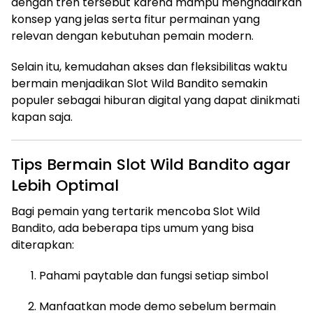
dengan tren tersebut karena mampu menghadirkan
konsep yang jelas serta fitur permainan yang
relevan dengan kebutuhan pemain modern.
Selain itu, kemudahan akses dan fleksibilitas waktu
bermain menjadikan Slot Wild Bandito semakin
populer sebagai hiburan digital yang dapat dinikmati
kapan saja.
Tips Bermain Slot Wild Bandito agar
Lebih Optimal
Bagi pemain yang tertarik mencoba Slot Wild
Bandito, ada beberapa tips umum yang bisa
diterapkan:
Pahami paytable dan fungsi setiap simbol
Manfaatkan mode demo sebelum bermain