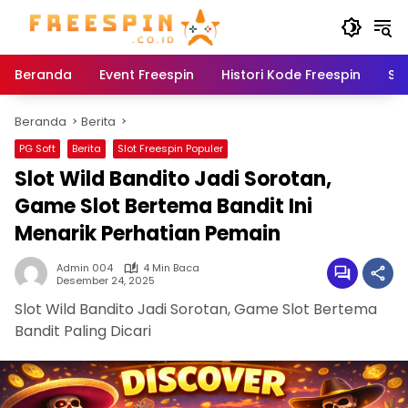
Langsung
ke
konten
Beranda
Event Freespin
Histori Kode Freespin
Slo
Beranda
Berita
PG Soft
Berita
Slot Freespin Populer
Slot Wild Bandito Jadi Sorotan,
Game Slot Bertema Bandit Ini
Menarik Perhatian Pemain
Admin 004
4 Min Baca
Desember 24, 2025
Slot Wild Bandito Jadi Sorotan, Game Slot Bertema
Bandit Paling Dicari