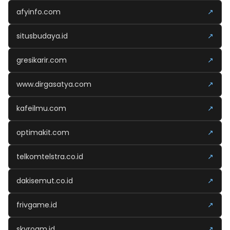
afyinfo.com
↗
situsbudaya.id
↗
gresikarir.com
↗
www.dirgasatya.com
↗
kafeilmu.com
↗
optimakit.com
↗
telkomtelstra.co.id
↗
dakisemut.co.id
↗
frivgame.id
↗
skyroam.id
↗