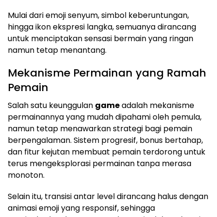
Mulai dari emoji senyum, simbol keberuntungan,
hingga ikon ekspresi langka, semuanya dirancang
untuk menciptakan sensasi bermain yang ringan
namun tetap menantang.
Mekanisme Permainan yang Ramah
Pemain
Salah satu keunggulan
game
adalah mekanisme
permainannya yang mudah dipahami oleh pemula,
namun tetap menawarkan strategi bagi pemain
berpengalaman. Sistem progresif, bonus bertahap,
dan fitur kejutan membuat pemain terdorong untuk
terus mengeksplorasi permainan tanpa merasa
monoton.
Selain itu, transisi antar level dirancang halus dengan
animasi emoji yang responsif, sehingga