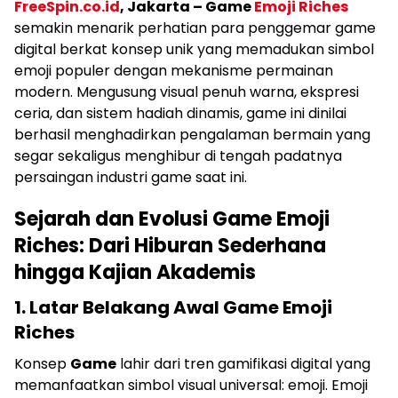
FreeSpin.co.id
, Jakarta – Game
Emoji Riches
semakin menarik perhatian para penggemar game
digital berkat konsep unik yang memadukan simbol
emoji populer dengan mekanisme permainan
modern. Mengusung visual penuh warna, ekspresi
ceria, dan sistem hadiah dinamis, game ini dinilai
berhasil menghadirkan pengalaman bermain yang
segar sekaligus menghibur di tengah padatnya
persaingan industri game saat ini.
Sejarah dan Evolusi Game Emoji
Riches: Dari Hiburan Sederhana
hingga Kajian Akademis
1. Latar Belakang Awal Game Emoji
Riches
Konsep
Game
lahir dari tren gamifikasi digital yang
memanfaatkan simbol visual universal: emoji. Emoji