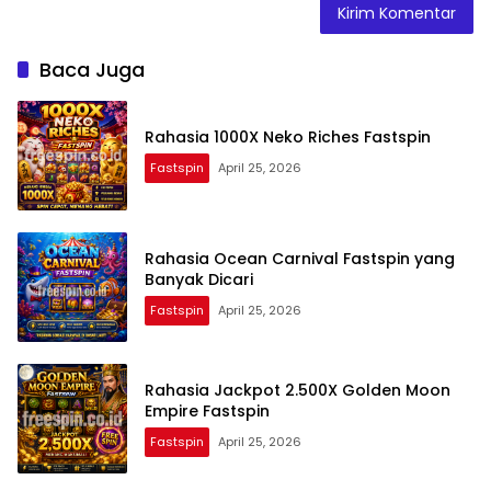
Baca Juga
Rahasia 1000X Neko Riches Fastspin
Fastspin
April 25, 2026
Rahasia Ocean Carnival Fastspin yang
Banyak Dicari
Fastspin
April 25, 2026
Rahasia Jackpot 2.500X Golden Moon
Empire Fastspin
Fastspin
April 25, 2026