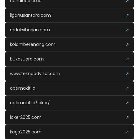
handicap.co.id
↗
liganusantara.com
↗
redaksiharian.com
↗
kolamberenang.com
↗
bukasuara.com
↗
www.teknoadvisor.com
↗
optimakit.id
↗
optimakit.id/loker/
↗
loker2025.com
↗
kerja2025.com
↗