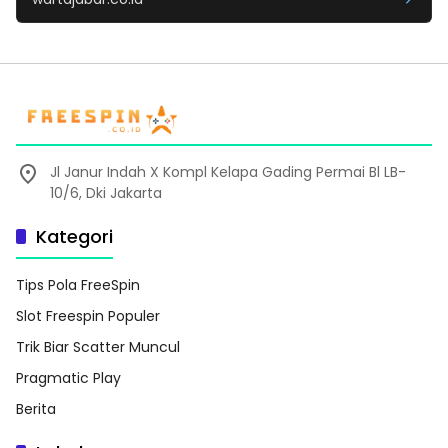
Jl Janur Indah X Kompl Kelapa Gading Permai Bl LB-
10/6, Dki Jakarta
Kategori
Tips Pola FreeSpin
Slot Freespin Populer
Trik Biar Scatter Muncul
Pragmatic Play
Berita