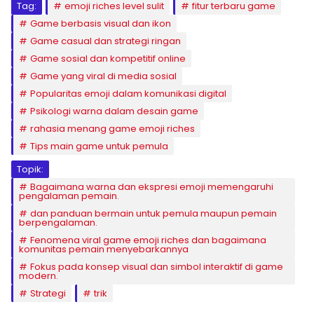
Tag:
emoji riches level sulit
fitur terbaru game
Game berbasis visual dan ikon
Game casual dan strategi ringan
Game sosial dan kompetitif online
Game yang viral di media sosial
Popularitas emoji dalam komunikasi digital
Psikologi warna dalam desain game
rahasia menang game emoji riches
Tips main game untuk pemula
Topik:
Bagaimana warna dan ekspresi emoji memengaruhi
pengalaman pemain.
dan panduan bermain untuk pemula maupun pemain
berpengalaman.
Fenomena viral game emoji riches dan bagaimana
komunitas pemain menyebarkannya
Fokus pada konsep visual dan simbol interaktif di game
modern.
Strategi
trik