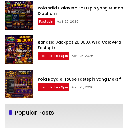
Pola Wild Calavera Fastspin yang Mudah
Dipahami
Fastspin
April 25, 2026
Rahasia Jackpot 25.000X Wild Calavera
Fastspin
Tips Pola FreeSpin
April 25, 2026
Pola Royale House Fastspin yang Efektif
Tips Pola FreeSpin
April 25, 2026
Popular Posts