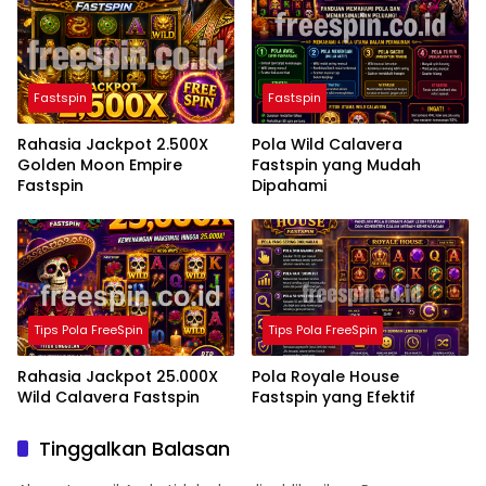
Fastspin
Fastspin
Rahasia Jackpot 2.500X
Pola Wild Calavera
Golden Moon Empire
Fastspin yang Mudah
Fastspin
Dipahami
Tips Pola FreeSpin
Tips Pola FreeSpin
Rahasia Jackpot 25.000X
Pola Royale House
Wild Calavera Fastspin
Fastspin yang Efektif
Tinggalkan Balasan