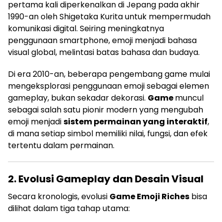
pertama kali diperkenalkan di Jepang pada akhir
1990-an oleh Shigetaka Kurita untuk mempermudah
komunikasi digital. Seiring meningkatnya
penggunaan smartphone, emoji menjadi bahasa
visual global, melintasi batas bahasa dan budaya.
Di era 2010-an, beberapa pengembang game mulai
mengeksplorasi penggunaan emoji sebagai elemen
gameplay, bukan sekadar dekorasi.
Game
muncul
sebagai salah satu pionir modern yang mengubah
emoji menjadi
sistem permainan yang interaktif
,
di mana setiap simbol memiliki nilai, fungsi, dan efek
tertentu dalam permainan.
2. Evolusi Gameplay dan Desain Visual
Secara kronologis, evolusi
Game Emoji Riches
bisa
dilihat dalam tiga tahap utama: