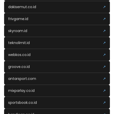
dakisemut.co.id
↗
frivgame.id
↗
skyroam.id
↗
teknolimit.id
↗
webkos.co.id
↗
groove.co.id
↗
antarsport.com
↗
mixparlay.co.id
↗
sportsbook.co.id
↗