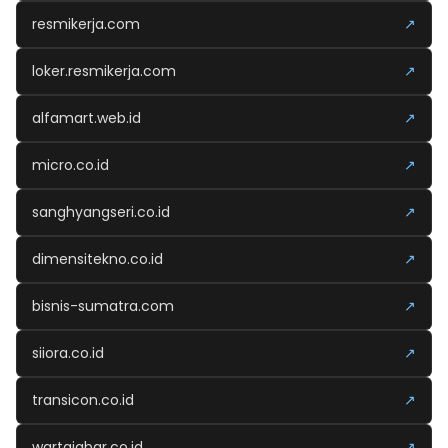
resmikerja.com
↗
loker.resmikerja.com
↗
alfamart.web.id
↗
micro.co.id
↗
sanghyangseri.co.id
↗
dimensitekno.co.id
↗
bisnis-sumatra.com
↗
siiora.co.id
↗
transicon.co.id
↗
wartajabar.co.id
↗