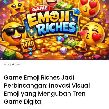
emoji riches
Game Emoji Riches Jadi
Perbincangan: Inovasi Visual
Emoji yang Mengubah Tren
Game Digital