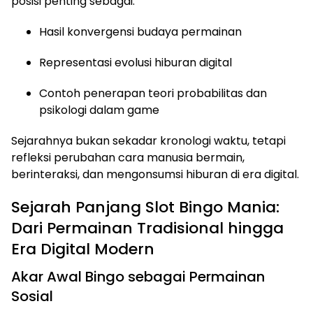
posisi penting sebagai:
Hasil konvergensi budaya permainan
Representasi evolusi hiburan digital
Contoh penerapan teori probabilitas dan
psikologi dalam game
Sejarahnya bukan sekadar kronologi waktu, tetapi
refleksi perubahan cara manusia bermain,
berinteraksi, dan mengonsumsi hiburan di era digital.
Sejarah Panjang Slot Bingo Mania:
Dari Permainan Tradisional hingga
Era Digital Modern
Akar Awal Bingo sebagai Permainan
Sosial