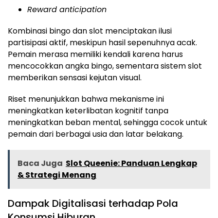
Reward anticipation
Kombinasi bingo dan slot menciptakan ilusi
partisipasi aktif, meskipun hasil sepenuhnya acak.
Pemain merasa memiliki kendali karena harus
mencocokkan angka bingo, sementara sistem slot
memberikan sensasi kejutan visual.
Riset menunjukkan bahwa mekanisme ini
meningkatkan keterlibatan kognitif tanpa
meningkatkan beban mental, sehingga cocok untuk
pemain dari berbagai usia dan latar belakang.
Baca Juga
Slot Queenie: Panduan Lengkap
& Strategi Menang
Dampak Digitalisasi terhadap Pola
Konsumsi Hiburan