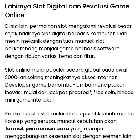
Lahirnya Slot Digital dan Revolusi Game
Online
Di sisi lain, permainan slot mengalami revolusi besar
sejak hadirnya slot digital berbasis komputer. Dari
mesin mekanik dengan tuas manual, slot
berkembang menjadi game berbasis software
dengan ribuan variasi tema dan fitur.
Slot online mulai populer secara global pada awal
2000-an seiring meningkatnya akses internet.
Developer game berlomba-lomba menciptakan
inovasi, mulai dari jackpot progresif, free spin, hingga
mini game interaktif.
Ketika industri slot mulai mencapai titik jenuh karena
konsep yang serupa, muncul kebutuhan akan
format permainan baru
yang mampu
menggabungkan keseruan slot dengan elemen lain