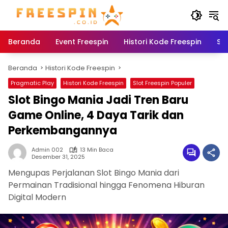
Langsung
ke
konten
Beranda
Event Freespin
Histori Kode Freespin
Slo
Beranda
Histori Kode Freespin
Pragmatic Play
Histori Kode Freespin
Slot Freespin Populer
Slot Bingo Mania Jadi Tren Baru
Game Online, 4 Daya Tarik dan
Perkembangannya
Admin 002
13 Min Baca
Desember 31, 2025
Mengupas Perjalanan Slot Bingo Mania dari
Permainan Tradisional hingga Fenomena Hiburan
Digital Modern