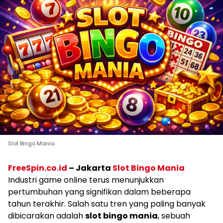
Slot Bingo Mania
FreeSpin.co.id
– Jakarta
Slot Bingo Mania
Industri game online terus menunjukkan
pertumbuhan yang signifikan dalam beberapa
tahun terakhir. Salah satu tren yang paling banyak
dibicarakan adalah
slot bingo mania
, sebuah