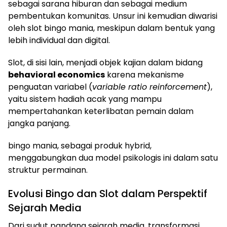
sebagai sarana hiburan dan sebagai medium
pembentukan komunitas. Unsur ini kemudian diwarisi
oleh slot bingo mania, meskipun dalam bentuk yang
lebih individual dan digital.
Slot, di sisi lain, menjadi objek kajian dalam bidang
behavioral economics
karena mekanisme
penguatan variabel (
variable ratio reinforcement
),
yaitu sistem hadiah acak yang mampu
mempertahankan keterlibatan pemain dalam
jangka panjang.
bingo mania, sebagai produk hybrid,
menggabungkan dua model psikologis ini dalam satu
struktur permainan.
Evolusi Bingo dan Slot dalam Perspektif
Sejarah Media
Dari sudut pandang sejarah media, transformasi