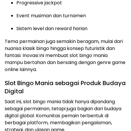
Progressive jackpot
Event musiman dan turnamen
Sistem level dan reward harian
Tema permainan juga semakin beragam, mulai dari
nuansa klasik bingo hingga konsep futuristik dan
fantasi. Inovasi ini membuat slot bingo mania
mampu bertahan dan bersaing dengan genre game
online lainnya.
Slot Bingo Mania sebagai Produk Budaya
Digital
Saat ini, slot bingo mania tidak hanya dipandang
sebagai permainan, tetapi juga bagian dari budaya
digital global. Komunitas pemain terbentuk di
berbagai platform, membagikan pengalaman,
strategi, dan ulasan game.