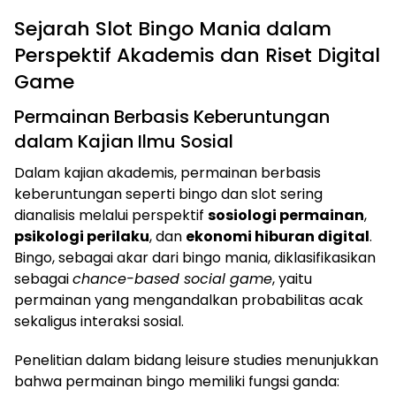
Sejarah Slot Bingo Mania dalam
Perspektif Akademis dan Riset Digital
Game
Permainan Berbasis Keberuntungan
dalam Kajian Ilmu Sosial
Dalam kajian akademis, permainan berbasis
keberuntungan seperti bingo dan slot sering
dianalisis melalui perspektif
sosiologi permainan
,
psikologi perilaku
, dan
ekonomi hiburan digital
.
Bingo, sebagai akar dari bingo mania, diklasifikasikan
sebagai
chance-based social game
, yaitu
permainan yang mengandalkan probabilitas acak
sekaligus interaksi sosial.
Penelitian dalam bidang leisure studies menunjukkan
bahwa permainan bingo memiliki fungsi ganda: