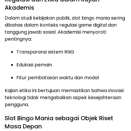
Akademis
Dalam studi kebijakan publik, slot bingo mania sering
dibahas dalam konteks regulasi game digital dan
tanggung jawab sosial. Akademisi menyoroti
pentingnya:
Transparansi sistem RNG
Edukasi pemain
Fitur pembatasan waktu dan modal
Kajian etika ini bertujuan memastikan bahwa inovasi
teknologi tidak mengabaikan aspek kesejahteraan
pengguna.
Slot Bingo Mania sebagai Objek Riset
Masa Depan