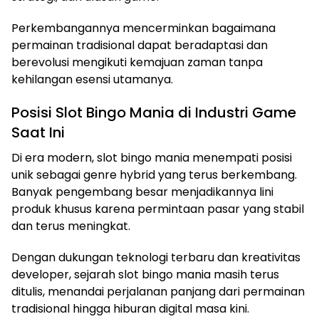
Perkembangannya mencerminkan bagaimana
permainan tradisional dapat beradaptasi dan
berevolusi mengikuti kemajuan zaman tanpa
kehilangan esensi utamanya.
Posisi Slot Bingo Mania di Industri Game
Saat Ini
Di era modern, slot bingo mania menempati posisi
unik sebagai genre hybrid yang terus berkembang.
Banyak pengembang besar menjadikannya lini
produk khusus karena permintaan pasar yang stabil
dan terus meningkat.
Dengan dukungan teknologi terbaru dan kreativitas
developer, sejarah slot bingo mania masih terus
ditulis, menandai perjalanan panjang dari permainan
tradisional hingga hiburan digital masa kini.