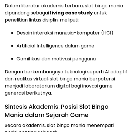
Dalam literatur akademis terbaru, slot bingo mania
dipandang sebagai
living case study
untuk
penelitian lintas disiplin, meliputi:
Desain interaksi manusia–komputer (HCI)
Artificial Intelligence dalam game
Gamifikasi dan motivasi pengguna
Dengan berkembangnya teknologi seperti AI adaptif
dan realitas virtual, slot bingo mania berpotensi
menjadi laboratorium digital bagi inovasi game
generasi berikutnya.
Sintesis Akademis: Posisi Slot Bingo
Mania dalam Sejarah Game
Secara akademis, slot bingo mania menempati