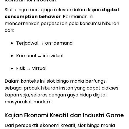
Slot bingo mania juga relevan dalam kajian
digital
consumption behavior
. Permainan ini
mencerminkan pergeseran pola konsumsi hiburan
dari:
Terjadwal → on-demand
Komunal → individual
Fisik → virtual
Dalam konteks ini, slot bingo mania berfungsi
sebagai produk hiburan instan yang dapat diakses
kapan saja, selaras dengan gaya hidup digital
masyarakat modern.
Kajian Ekonomi Kreatif dan Industri Game
Dari perspektif ekonomi kreatif, slot bingo mania