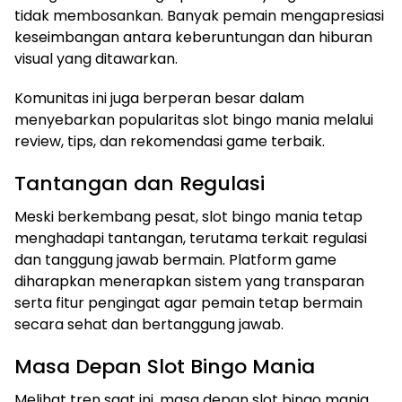
tidak membosankan. Banyak pemain mengapresiasi
keseimbangan antara keberuntungan dan hiburan
visual yang ditawarkan.
Komunitas ini juga berperan besar dalam
menyebarkan popularitas slot bingo mania melalui
review, tips, dan rekomendasi game terbaik.
Tantangan dan Regulasi
Meski berkembang pesat, slot bingo mania tetap
menghadapi tantangan, terutama terkait regulasi
dan tanggung jawab bermain. Platform game
diharapkan menerapkan sistem yang transparan
serta fitur pengingat agar pemain tetap bermain
secara sehat dan bertanggung jawab.
Masa Depan Slot Bingo Mania
Melihat tren saat ini, masa depan slot bingo mania