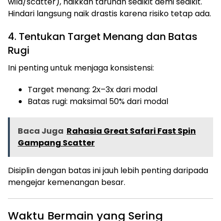
wild/scatter), naikkan taruhan sedikit demi sedikit.
Hindari langsung naik drastis karena risiko tetap ada.
4. Tentukan Target Menang dan Batas
Rugi
Ini penting untuk menjaga konsistensi:
Target menang: 2x–3x dari modal
Batas rugi: maksimal 50% dari modal
Baca Juga
Rahasia Great Safari Fast Spin
Gampang Scatter
Disiplin dengan batas ini jauh lebih penting daripada
mengejar kemenangan besar.
Waktu Bermain yang Sering