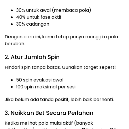
30% untuk awal (membaca pola)
40% untuk fase aktif
30% cadangan
Dengan cara ini, kamu tetap punya ruang jika pola
berubah.
2. Atur Jumlah Spin
Hindari spin tanpa batas. Gunakan target seperti:
50 spin evaluasi awal
100 spin maksimal per sesi
Jika belum ada tanda positif, lebih baik berhenti.
3. Naikkan Bet Secara Perlahan
Ketika melihat pola mulai aktif (banyak