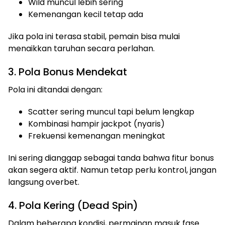
Wild muncul lebih sering
Kemenangan kecil tetap ada
Jika pola ini terasa stabil, pemain bisa mulai
menaikkan taruhan secara perlahan.
3. Pola Bonus Mendekat
Pola ini ditandai dengan:
Scatter sering muncul tapi belum lengkap
Kombinasi hampir jackpot (nyaris)
Frekuensi kemenangan meningkat
Ini sering dianggap sebagai tanda bahwa fitur bonus
akan segera aktif. Namun tetap perlu kontrol, jangan
langsung overbet.
4. Pola Kering (Dead Spin)
Dalam beberapa kondisi, permainan masuk fase