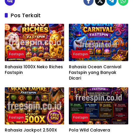
Pos Terkait
Fastspin
Fastspin
Rahasia 1000X Neko Riches
Rahasia Ocean Carnival
Fastspin
Fastspin yang Banyak
Dicari
Fastspin
Fastspin
Rahasia Jackpot 2.500X
Pola Wild Calavera