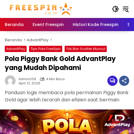
Langsung
ke
konten
Beranda
Event Freespin
Histori Kode Freespin
Slo
Beranda
AdvantPlay
AdvantPlay
Tips Pola FreeSpin
Trik Biar Scatter Muncul
Pola Piggy Bank Gold AdvantPlay
yang Mudah Dipahami
Admin008
4 Min Baca
April 12, 2026
Panduan logis membaca pola permainan Piggy Bank
Gold agar lebih terarah dan efisien saat bermain