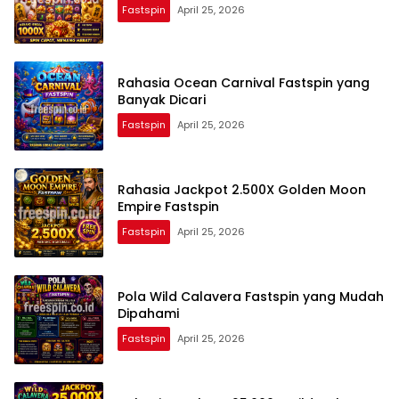
Fastspin
April 25, 2026
Rahasia Ocean Carnival Fastspin yang
Banyak Dicari
Fastspin
April 25, 2026
Rahasia Jackpot 2.500X Golden Moon
Empire Fastspin
Fastspin
April 25, 2026
Pola Wild Calavera Fastspin yang Mudah
Dipahami
Fastspin
April 25, 2026