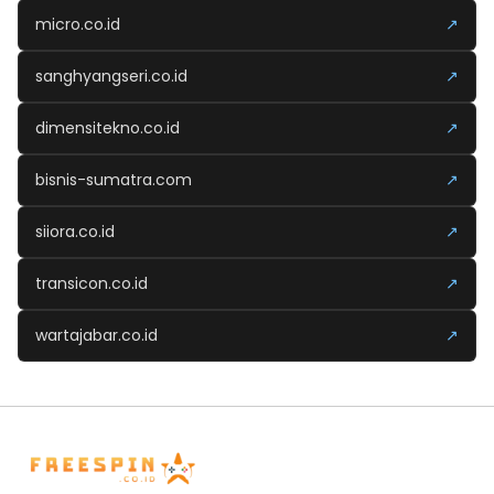
micro.co.id
↗
sanghyangseri.co.id
↗
dimensitekno.co.id
↗
bisnis-sumatra.com
↗
siiora.co.id
↗
transicon.co.id
↗
wartajabar.co.id
↗