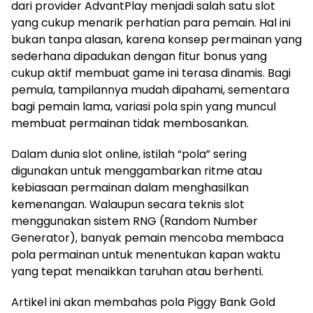
dari provider AdvantPlay menjadi salah satu slot
yang cukup menarik perhatian para pemain. Hal ini
bukan tanpa alasan, karena konsep permainan yang
sederhana dipadukan dengan fitur bonus yang
cukup aktif membuat game ini terasa dinamis. Bagi
pemula, tampilannya mudah dipahami, sementara
bagi pemain lama, variasi pola spin yang muncul
membuat permainan tidak membosankan.
Dalam dunia slot online, istilah “pola” sering
digunakan untuk menggambarkan ritme atau
kebiasaan permainan dalam menghasilkan
kemenangan. Walaupun secara teknis slot
menggunakan sistem RNG (Random Number
Generator), banyak pemain mencoba membaca
pola permainan untuk menentukan kapan waktu
yang tepat menaikkan taruhan atau berhenti.
Artikel ini akan membahas pola Piggy Bank Gold