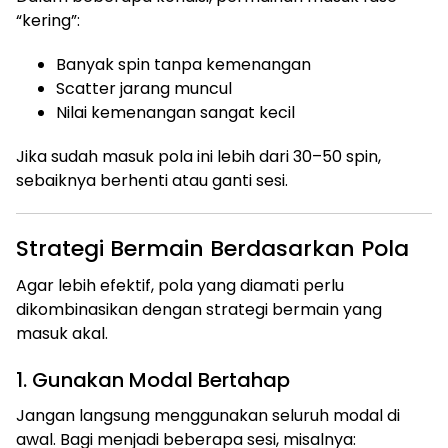
“kering”:
Banyak spin tanpa kemenangan
Scatter jarang muncul
Nilai kemenangan sangat kecil
Jika sudah masuk pola ini lebih dari 30–50 spin,
sebaiknya berhenti atau ganti sesi.
Strategi Bermain Berdasarkan Pola
Agar lebih efektif, pola yang diamati perlu
dikombinasikan dengan strategi bermain yang
masuk akal.
1. Gunakan Modal Bertahap
Jangan langsung menggunakan seluruh modal di
awal. Bagi menjadi beberapa sesi, misalnya: