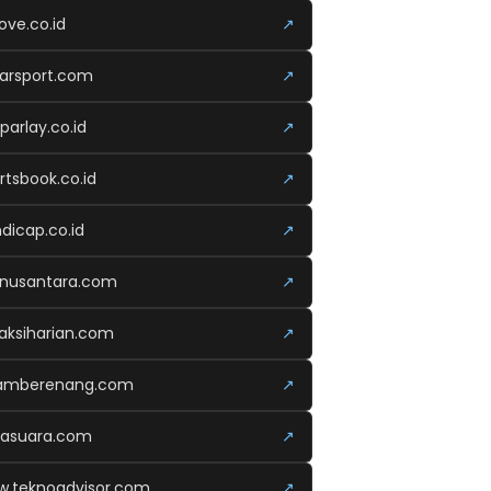
ove.co.id
↗
arsport.com
↗
parlay.co.id
↗
rtsbook.co.id
↗
dicap.co.id
↗
anusantara.com
↗
aksiharian.com
↗
lamberenang.com
↗
kasuara.com
↗
.teknoadvisor.com
↗