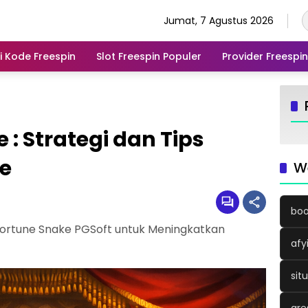
Jumat, 7 Agustus 2026
ri Kode Freespin
Slot Freespin Populer
Provider Freespin
 : Strategi dan Tips
ne
W
boo
rtune Snake PGSoft untuk Meningkatkan
afy
sit