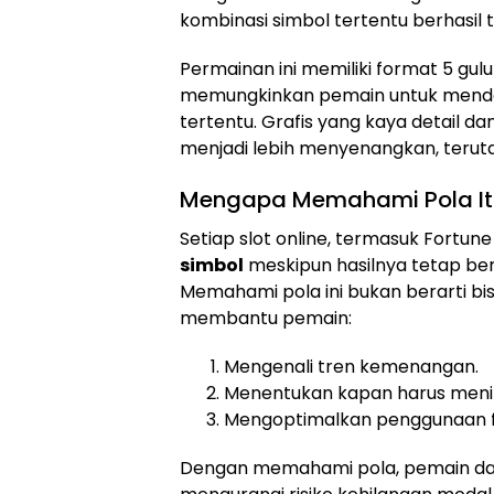
kombinasi simbol tertentu berhasil 
Permainan ini memiliki format 5 gu
memungkinkan pemain untuk mend
tertentu. Grafis yang kaya detail
menjadi lebih menyenangkan, terut
Mengapa Memahami Pola It
Setiap slot online, termasuk Fortune
simbol
meskipun hasilnya tetap b
Memahami pola ini bukan berarti bi
membantu pemain:
Mengenali tren kemenangan.
Menentukan kapan harus meni
Mengoptimalkan penggunaan fit
Dengan memahami pola, pemain dapa