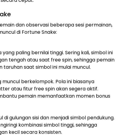
 secara cepat.
nake
main dan observasi beberapa sesi permainan,
muncul di Fortune Snake:
ng paling bernilai tinggi. Sering kali, simbol ini
gan tengah atau saat free spin, sehingga pemain
taruhan saat simbol ini mulai muncul.
 muncul berkelompok. Pola ini biasanya
r atau fitur free spin akan segera aktif.
membantu pemain memanfaatkan momen bonus
 di gulungan sisi dan menjadi simbol pendukung.
iringi kombinasi simbol tinggi, sehingga
 kecil secara konsisten.