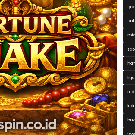
gro
ant
mix
spo
han
lig
red
ko
bu
www