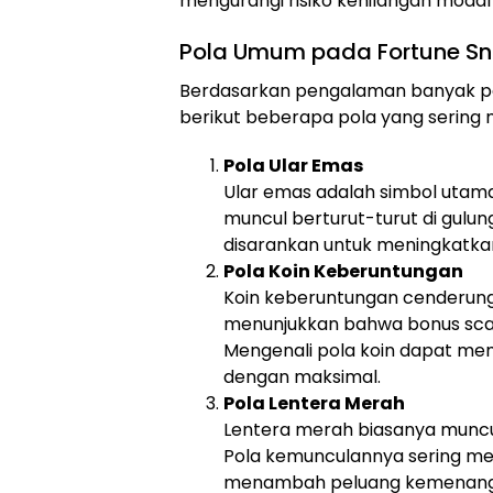
mengurangi risiko kehilangan modal
Pola Umum pada Fortune S
Berdasarkan pengalaman banyak pe
berikut beberapa pola yang sering 
Pola Ular Emas
Ular emas adalah simbol utama ya
muncul berturut-turut di gulun
disarankan untuk meningkatkan 
Pola Koin Keberuntungan
Koin keberuntungan cenderung
menunjukkan bahwa bonus scatte
Mengenali pola koin dapat 
dengan maksimal.
Pola Lentera Merah
Lentera merah biasanya muncul
Pola kemunculannya sering meng
menambah peluang kemenangan