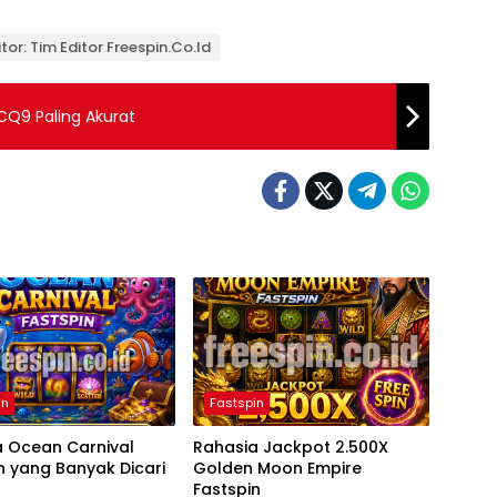
itor: Tim Editor Freespin.co.id
 CQ9 Paling Akurat
in
Fastspin
a Ocean Carnival
Rahasia Jackpot 2.500X
n yang Banyak Dicari
Golden Moon Empire
Fastspin