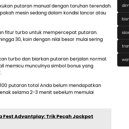
kukan putaran manual dengan taruhan terendah.
dim
pakah mesin sedang dalam kondisi lancar atau
bis
an fitur turbo untuk mempercepat putaran.
siio
ingga 30, koin dengan nilai besar mulai sering
tra
an turbo dan biarkan putaran berjalan normal.
war
ali memicu munculnya simbol bonus yang
.
 100 putaran total Anda belum mendapatkan
 sejenak selama 2-3 menit sebelum memulai
a Fest Advantplay: Trik Pecah Jackpot