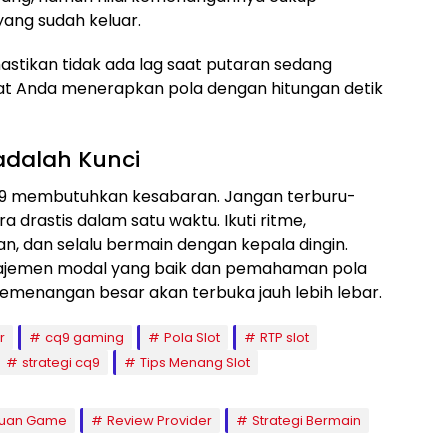
ng sudah keluar.
mastikan tidak ada lag saat putaran sedang
aat Anda menerapkan pola dengan hitungan detik
adalah Kunci
9 membutuhkan kesabaran. Jangan terburu-
 drastis dalam satu waktu. Ikuti ritme,
an, dan selalu bermain dengan kepala dingin.
jemen modal yang baik dan pemahaman pola
emenangan besar akan terbuka jauh lebih lebar.
r
cq9 gaming
Pola Slot
RTP slot
strategi cq9
Tips Menang Slot
uan Game
Review Provider
Strategi Bermain