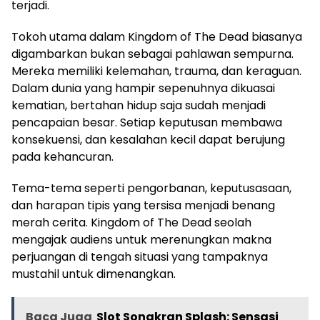
terjadi.
Tokoh utama dalam Kingdom of The Dead biasanya
digambarkan bukan sebagai pahlawan sempurna.
Mereka memiliki kelemahan, trauma, dan keraguan.
Dalam dunia yang hampir sepenuhnya dikuasai
kematian, bertahan hidup saja sudah menjadi
pencapaian besar. Setiap keputusan membawa
konsekuensi, dan kesalahan kecil dapat berujung
pada kehancuran.
Tema-tema seperti pengorbanan, keputusasaan,
dan harapan tipis yang tersisa menjadi benang
merah cerita. Kingdom of The Dead seolah
mengajak audiens untuk merenungkan makna
perjuangan di tengah situasi yang tampaknya
mustahil untuk dimenangkan.
Baca Juga
Slot Songkran Splash: Sensasi