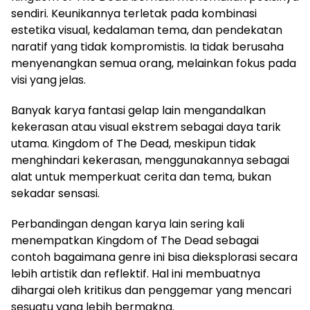
sendiri. Keunikannya terletak pada kombinasi
estetika visual, kedalaman tema, dan pendekatan
naratif yang tidak kompromistis. Ia tidak berusaha
menyenangkan semua orang, melainkan fokus pada
visi yang jelas.
Banyak karya fantasi gelap lain mengandalkan
kekerasan atau visual ekstrem sebagai daya tarik
utama. Kingdom of The Dead, meskipun tidak
menghindari kekerasan, menggunakannya sebagai
alat untuk memperkuat cerita dan tema, bukan
sekadar sensasi.
Perbandingan dengan karya lain sering kali
menempatkan Kingdom of The Dead sebagai
contoh bagaimana genre ini bisa dieksplorasi secara
lebih artistik dan reflektif. Hal ini membuatnya
dihargai oleh kritikus dan penggemar yang mencari
sesuatu yang lebih bermakna.