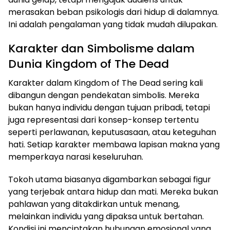
merasakan beban psikologis dari hidup di dalamnya.
Ini adalah pengalaman yang tidak mudah dilupakan.
Karakter dan Simbolisme dalam
Dunia Kingdom of The Dead
Karakter dalam Kingdom of The Dead sering kali
dibangun dengan pendekatan simbolis. Mereka
bukan hanya individu dengan tujuan pribadi, tetapi
juga representasi dari konsep-konsep tertentu
seperti perlawanan, keputusasaan, atau keteguhan
hati. Setiap karakter membawa lapisan makna yang
memperkaya narasi keseluruhan.
Tokoh utama biasanya digambarkan sebagai figur
yang terjebak antara hidup dan mati. Mereka bukan
pahlawan yang ditakdirkan untuk menang,
melainkan individu yang dipaksa untuk bertahan.
Kondisi ini menciptakan hubungan emosional yang