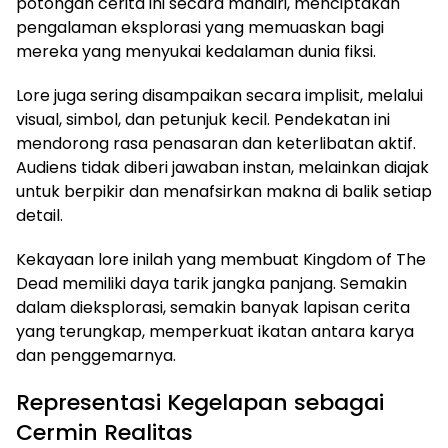
potongan cerita ini secara mandiri, menciptakan
pengalaman eksplorasi yang memuaskan bagi
mereka yang menyukai kedalaman dunia fiksi.
Lore juga sering disampaikan secara implisit, melalui
visual, simbol, dan petunjuk kecil. Pendekatan ini
mendorong rasa penasaran dan keterlibatan aktif.
Audiens tidak diberi jawaban instan, melainkan diajak
untuk berpikir dan menafsirkan makna di balik setiap
detail.
Kekayaan lore inilah yang membuat Kingdom of The
Dead memiliki daya tarik jangka panjang. Semakin
dalam dieksplorasi, semakin banyak lapisan cerita
yang terungkap, memperkuat ikatan antara karya
dan penggemarnya.
Representasi Kegelapan sebagai
Cermin Realitas