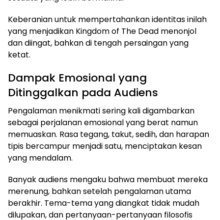
Keberanian untuk mempertahankan identitas inilah
yang menjadikan Kingdom of The Dead menonjol
dan diingat, bahkan di tengah persaingan yang
ketat.
Dampak Emosional yang
Ditinggalkan pada Audiens
Pengalaman menikmati sering kali digambarkan
sebagai perjalanan emosional yang berat namun
memuaskan. Rasa tegang, takut, sedih, dan harapan
tipis bercampur menjadi satu, menciptakan kesan
yang mendalam.
Banyak audiens mengaku bahwa membuat mereka
merenung, bahkan setelah pengalaman utama
berakhir. Tema-tema yang diangkat tidak mudah
dilupakan, dan pertanyaan-pertanyaan filosofis