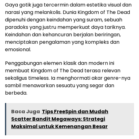
Gaya gotik juga tercermin dalam estetika visual dan
narasi yang melankolis. Dunia Kingdom of The Dead
dipenuhi dengan keindahan yang suram, sebuah
paradoks yang justru memperkuat daya tariknya.
Keindahan dan kehancuran berjalan beriringan,
menciptakan pengalaman yang kompleks dan
emosional.
Penggabungan elemen klasik dan modern ini
membuat Kingdom of The Dead terasa relevan
sekaligus timeless. Ia menghormati akar genre-nya
sambil menawarkan sesuatu yang segar dan
berbeda.
Baca Juga
Tips FreeSpin dan Mudah
Scatter Bandit Megaways: Strategi
Maksimal untuk Kemenangan Besar