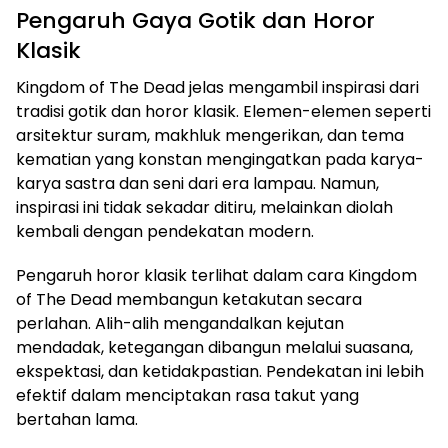
Pengaruh Gaya Gotik dan Horor
Klasik
Kingdom of The Dead jelas mengambil inspirasi dari
tradisi gotik dan horor klasik. Elemen-elemen seperti
arsitektur suram, makhluk mengerikan, dan tema
kematian yang konstan mengingatkan pada karya-
karya sastra dan seni dari era lampau. Namun,
inspirasi ini tidak sekadar ditiru, melainkan diolah
kembali dengan pendekatan modern.
Pengaruh horor klasik terlihat dalam cara Kingdom
of The Dead membangun ketakutan secara
perlahan. Alih-alih mengandalkan kejutan
mendadak, ketegangan dibangun melalui suasana,
ekspektasi, dan ketidakpastian. Pendekatan ini lebih
efektif dalam menciptakan rasa takut yang
bertahan lama.