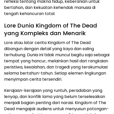
refleksi tentang makna hidup, keberanian untuk
bertahan, dan kekuatan kehendak manusia di
tengah kehancuran total.
Lore Dunia Kingdom of The Dead
yang Kompleks dan Menarik
Lore atau latar cerita Kingdom of The Dead
dibangun dengan detail yang kaya dan saling
terhubung. Dunia ini tidak muncul begitu saja sebagai
tempat yang hancur, melainkan hasil dari rangkaian
peristiwa, kesalahan, dan tragedi yang terakumulasi
selama bertahun-tahun. Setiap elemen lingkungan
menyimpan cerita tersendiri.
Kerajaan-kerajaan yang runtuh, peradaban yang
lenyap, dan konflik lama yang belum terselesaikan
menjadi bagian penting dari narasi. Kingdom of The
Dead mengajak audiens untuk menyusun potongan-