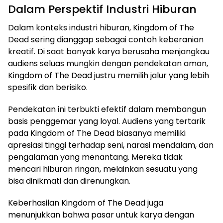
Dalam Perspektif Industri Hiburan
Dalam konteks industri hiburan, Kingdom of The
Dead sering dianggap sebagai contoh keberanian
kreatif. Di saat banyak karya berusaha menjangkau
audiens seluas mungkin dengan pendekatan aman,
Kingdom of The Dead justru memilih jalur yang lebih
spesifik dan berisiko.
Pendekatan ini terbukti efektif dalam membangun
basis penggemar yang loyal. Audiens yang tertarik
pada Kingdom of The Dead biasanya memiliki
apresiasi tinggi terhadap seni, narasi mendalam, dan
pengalaman yang menantang. Mereka tidak
mencari hiburan ringan, melainkan sesuatu yang
bisa dinikmati dan direnungkan.
Keberhasilan Kingdom of The Dead juga
menunjukkan bahwa pasar untuk karya dengan