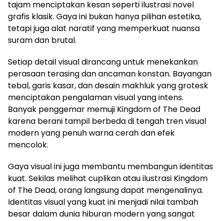
tajam menciptakan kesan seperti ilustrasi novel
grafis klasik. Gaya ini bukan hanya pilihan estetika,
tetapi juga alat naratif yang memperkuat nuansa
suram dan brutal.
Setiap detail visual dirancang untuk menekankan
perasaan terasing dan ancaman konstan. Bayangan
tebal, garis kasar, dan desain makhluk yang grotesk
menciptakan pengalaman visual yang intens.
Banyak penggemar memuji Kingdom of The Dead
karena berani tampil berbeda di tengah tren visual
modern yang penuh warna cerah dan efek
mencolok.
Gaya visual ini juga membantu membangun identitas
kuat. Sekilas melihat cuplikan atau ilustrasi Kingdom
of The Dead, orang langsung dapat mengenalinya.
Identitas visual yang kuat ini menjadi nilai tambah
besar dalam dunia hiburan modern yang sangat