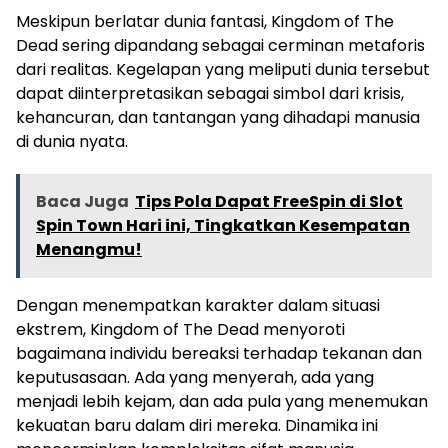
Meskipun berlatar dunia fantasi, Kingdom of The
Dead sering dipandang sebagai cerminan metaforis
dari realitas. Kegelapan yang meliputi dunia tersebut
dapat diinterpretasikan sebagai simbol dari krisis,
kehancuran, dan tantangan yang dihadapi manusia
di dunia nyata.
Baca Juga
Tips Pola Dapat FreeSpin di Slot
Spin Town Hari ini, Tingkatkan Kesempatan
Menangmu!
Dengan menempatkan karakter dalam situasi
ekstrem, Kingdom of The Dead menyoroti
bagaimana individu bereaksi terhadap tekanan dan
keputusasaan. Ada yang menyerah, ada yang
menjadi lebih kejam, dan ada pula yang menemukan
kekuatan baru dalam diri mereka. Dinamika ini