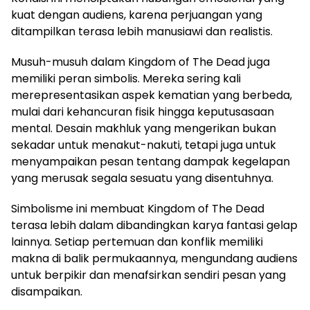
kuat dengan audiens, karena perjuangan yang
ditampilkan terasa lebih manusiawi dan realistis.
Musuh-musuh dalam Kingdom of The Dead juga
memiliki peran simbolis. Mereka sering kali
merepresentasikan aspek kematian yang berbeda,
mulai dari kehancuran fisik hingga keputusasaan
mental. Desain makhluk yang mengerikan bukan
sekadar untuk menakut-nakuti, tetapi juga untuk
menyampaikan pesan tentang dampak kegelapan
yang merusak segala sesuatu yang disentuhnya.
Simbolisme ini membuat Kingdom of The Dead
terasa lebih dalam dibandingkan karya fantasi gelap
lainnya. Setiap pertemuan dan konflik memiliki
makna di balik permukaannya, mengundang audiens
untuk berpikir dan menafsirkan sendiri pesan yang
disampaikan.