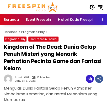
Langsung
ke
konten
Beranda
Event Freespin
Histori Kode Freespin
Slo
Beranda
Pragmatic Play
Pragmatic Play
Slot Freespin Populer
Kingdom of The Dead: Dunia Gelap
Penuh Misteri yang Menarik
Perhatian Pecinta Game dan Fantasi
Kelam
Admin 001
15 Min Baca
Januari 5, 2026
Mengulas Dunia Fantasi Gelap Penuh Atmosfer,
Simbolisme Kematian, dan Narasi Mendalam yang
Membekas