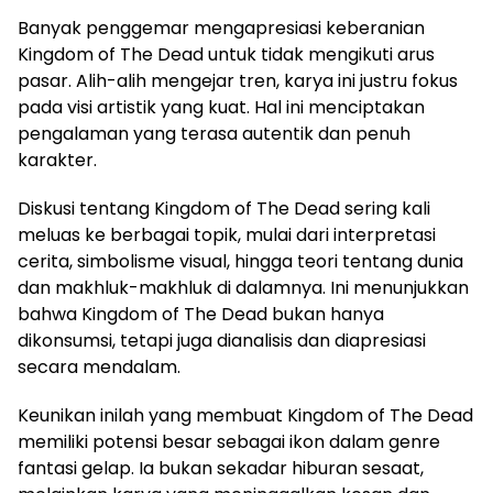
Banyak penggemar mengapresiasi keberanian
Kingdom of The Dead untuk tidak mengikuti arus
pasar. Alih-alih mengejar tren, karya ini justru fokus
pada visi artistik yang kuat. Hal ini menciptakan
pengalaman yang terasa autentik dan penuh
karakter.
Diskusi tentang Kingdom of The Dead sering kali
meluas ke berbagai topik, mulai dari interpretasi
cerita, simbolisme visual, hingga teori tentang dunia
dan makhluk-makhluk di dalamnya. Ini menunjukkan
bahwa Kingdom of The Dead bukan hanya
dikonsumsi, tetapi juga dianalisis dan diapresiasi
secara mendalam.
Keunikan inilah yang membuat Kingdom of The Dead
memiliki potensi besar sebagai ikon dalam genre
fantasi gelap. Ia bukan sekadar hiburan sesaat,