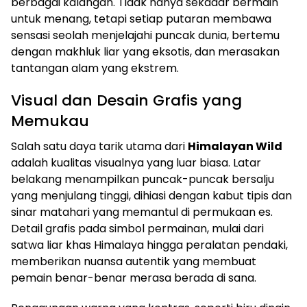
berbagai kalangan. Tidak hanya sekadar bermain
untuk menang, tetapi setiap putaran membawa
sensasi seolah menjelajahi puncak dunia, bertemu
dengan makhluk liar yang eksotis, dan merasakan
tantangan alam yang ekstrem.
Visual dan Desain Grafis yang
Memukau
Salah satu daya tarik utama dari
Himalayan Wild
adalah kualitas visualnya yang luar biasa. Latar
belakang menampilkan puncak-puncak bersalju
yang menjulang tinggi, dihiasi dengan kabut tipis dan
sinar matahari yang memantul di permukaan es.
Detail grafis pada simbol permainan, mulai dari
satwa liar khas Himalaya hingga peralatan pendaki,
memberikan nuansa autentik yang membuat
pemain benar-benar merasa berada di sana.