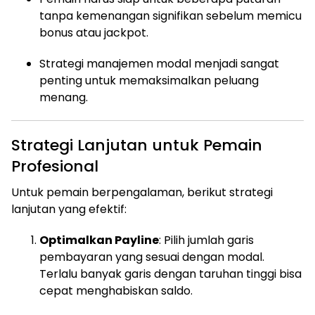
tanpa kemenangan signifikan sebelum memicu
bonus atau jackpot.
Strategi manajemen modal menjadi sangat
penting untuk memaksimalkan peluang
menang.
Strategi Lanjutan untuk Pemain
Profesional
Untuk pemain berpengalaman, berikut strategi
lanjutan yang efektif:
Optimalkan Payline
: Pilih jumlah garis
pembayaran yang sesuai dengan modal.
Terlalu banyak garis dengan taruhan tinggi bisa
cepat menghabiskan saldo.