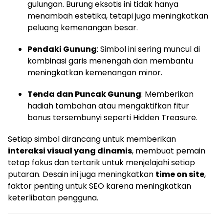
gulungan. Burung eksotis ini tidak hanya
menambah estetika, tetapi juga meningkatkan
peluang kemenangan besar.
Pendaki Gunung
: Simbol ini sering muncul di
kombinasi garis menengah dan membantu
meningkatkan kemenangan minor.
Tenda dan Puncak Gunung
: Memberikan
hadiah tambahan atau mengaktifkan fitur
bonus tersembunyi seperti Hidden Treasure.
Setiap simbol dirancang untuk memberikan
interaksi visual yang dinamis
, membuat pemain
tetap fokus dan tertarik untuk menjelajahi setiap
putaran. Desain ini juga meningkatkan
time on site
,
faktor penting untuk SEO karena meningkatkan
keterlibatan pengguna.