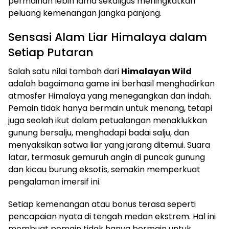
permainan lebih lama sekaligus meningkatkan
peluang kemenangan jangka panjang.
Sensasi Alam Liar Himalaya dalam
Setiap Putaran
Salah satu nilai tambah dari
Himalayan Wild
adalah bagaimana game ini berhasil menghadirkan
atmosfer Himalaya yang menegangkan dan indah.
Pemain tidak hanya bermain untuk menang, tetapi
juga seolah ikut dalam petualangan menaklukkan
gunung bersalju, menghadapi badai salju, dan
menyaksikan satwa liar yang jarang ditemui. Suara
latar, termasuk gemuruh angin di puncak gunung
dan kicau burung eksotis, semakin memperkuat
pengalaman imersif ini.
Setiap kemenangan atau bonus terasa seperti
pencapaian nyata di tengah medan ekstrem. Hal ini
membuat pemain tidak hanya bermain untuk