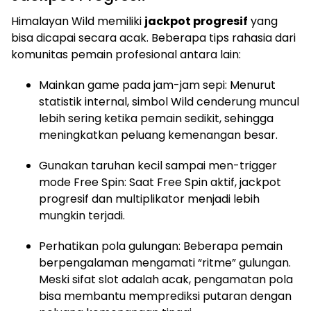
Himalayan Wild memiliki
jackpot progresif
yang
bisa dicapai secara acak. Beberapa tips rahasia dari
komunitas pemain profesional antara lain:
Mainkan game pada jam-jam sepi: Menurut
statistik internal, simbol Wild cenderung muncul
lebih sering ketika pemain sedikit, sehingga
meningkatkan peluang kemenangan besar.
Gunakan taruhan kecil sampai men-trigger
mode Free Spin: Saat Free Spin aktif, jackpot
progresif dan multiplikator menjadi lebih
mungkin terjadi.
Perhatikan pola gulungan: Beberapa pemain
berpengalaman mengamati “ritme” gulungan.
Meski sifat slot adalah acak, pengamatan pola
bisa membantu memprediksi putaran dengan