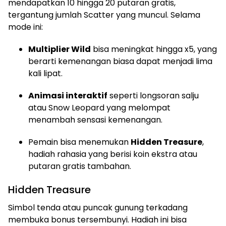
mendapatkan 10 hingga 20 putaran gratis,
tergantung jumlah Scatter yang muncul. Selama
mode ini:
Multiplier Wild
bisa meningkat hingga x5, yang
berarti kemenangan biasa dapat menjadi lima
kali lipat.
Animasi interaktif
seperti longsoran salju
atau Snow Leopard yang melompat
menambah sensasi kemenangan.
Pemain bisa menemukan
Hidden Treasure
,
hadiah rahasia yang berisi koin ekstra atau
putaran gratis tambahan.
Hidden Treasure
Simbol tenda atau puncak gunung terkadang
membuka bonus tersembunyi. Hadiah ini bisa