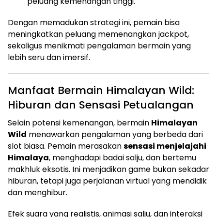
peluang kemenangan tinggi.
Dengan memadukan strategi ini, pemain bisa
meningkatkan peluang memenangkan jackpot,
sekaligus menikmati pengalaman bermain yang
lebih seru dan imersif.
Manfaat Bermain Himalayan Wild:
Hiburan dan Sensasi Petualangan
Selain potensi kemenangan, bermain
Himalayan
Wild
menawarkan pengalaman yang berbeda dari
slot biasa. Pemain merasakan
sensasi menjelajahi
Himalaya
, menghadapi badai salju, dan bertemu
makhluk eksotis. Ini menjadikan game bukan sekadar
hiburan, tetapi juga perjalanan virtual yang mendidik
dan menghibur.
Efek suara yang realistis, animasi salju, dan interaksi