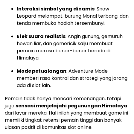
Interaksi simbol yang dinamis
: Snow
Leopard melompat, burung Monal terbang, dan
tenda membuka hadiah tersembunyi.
Efek suara realistis
: Angin gunung, gemuruh
hewan liar, dan gemericik salju membuat
pemain merasa benar-benar berada di
Himalaya.
Mode petualangan
: Adventure Mode
memberi rasa kontrol dan strategi yang jarang
ada di slot lain.
Pemain tidak hanya mencari kemenangan, tetapi
juga
sensasi menjelajahi pegunungan Himalaya
dari layar mereka. Hal inilah yang membuat game ini
memiliki tingkat retensi pemain tinggi dan banyak
ulasan positif di komunitas slot online.