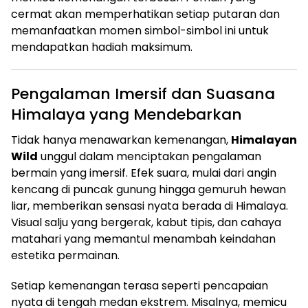
cermat akan memperhatikan setiap putaran dan
memanfaatkan momen simbol-simbol ini untuk
mendapatkan hadiah maksimum.
Pengalaman Imersif dan Suasana
Himalaya yang Mendebarkan
Tidak hanya menawarkan kemenangan,
Himalayan
Wild
unggul dalam menciptakan pengalaman
bermain yang imersif. Efek suara, mulai dari angin
kencang di puncak gunung hingga gemuruh hewan
liar, memberikan sensasi nyata berada di Himalaya.
Visual salju yang bergerak, kabut tipis, dan cahaya
matahari yang memantul menambah keindahan
estetika permainan.
Setiap kemenangan terasa seperti pencapaian
nyata di tengah medan ekstrem. Misalnya, memicu