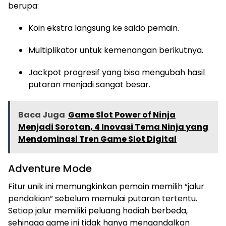
berupa:
Koin ekstra langsung ke saldo pemain.
Multiplikator untuk kemenangan berikutnya.
Jackpot progresif yang bisa mengubah hasil
putaran menjadi sangat besar.
Baca Juga
Game Slot Power of Ninja
Menjadi Sorotan, 4 Inovasi Tema Ninja yang
Mendominasi Tren Game Slot Digital
Adventure Mode
Fitur unik ini memungkinkan pemain memilih “jalur
pendakian” sebelum memulai putaran tertentu.
Setiap jalur memiliki peluang hadiah berbeda,
sehingga game ini tidak hanya mengandalkan