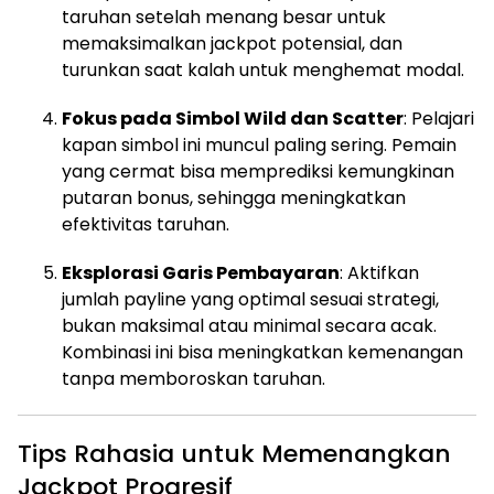
taruhan setelah menang besar untuk
memaksimalkan jackpot potensial, dan
turunkan saat kalah untuk menghemat modal.
Fokus pada Simbol Wild dan Scatter
: Pelajari
kapan simbol ini muncul paling sering. Pemain
yang cermat bisa memprediksi kemungkinan
putaran bonus, sehingga meningkatkan
efektivitas taruhan.
Eksplorasi Garis Pembayaran
: Aktifkan
jumlah payline yang optimal sesuai strategi,
bukan maksimal atau minimal secara acak.
Kombinasi ini bisa meningkatkan kemenangan
tanpa memboroskan taruhan.
Tips Rahasia untuk Memenangkan
Jackpot Progresif