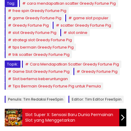
Tag:
cara mendapatkan scatter Greedy Fortune Pig
free spin Greedy Fortune Pig
game Greedy Fortune Pig
game slot populer
Greedy Fortune Pig
scatter Greedy Fortune Pig
slot Greedy Fortune Pig
slot online
strategi slot Greedy Fortune Pig
tips bermain Greedy Fortune Pig
trik scatter Greedy Fortune Pig
Topik:
Cara Mendapatkan Scatter Greedy Fortune Pig
Game Slot Greedy Fortune Pig
Greedy Fortune Pig
Slot bertema keberuntungan
Tips Bermain Greedy Fortune Pig untuk Pemula
Penulis: Tim Redaksi FreeSpin
Editor: Tim Editor FreeSpin
Slot Super X: Sensasi Baru Dunia Permainan
Slot yang Menggetarkan