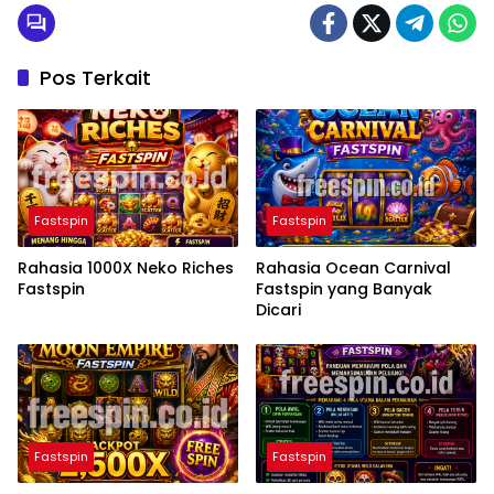
Pos Terkait
Fastspin
Fastspin
Rahasia 1000X Neko Riches
Rahasia Ocean Carnival
Fastspin
Fastspin yang Banyak
Dicari
Fastspin
Fastspin