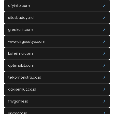
afyinfo.com
↗
situsbudaya.id
↗
gresikarir.com
↗
www.dirgasatya.com
↗
kafeilmu.com
↗
optimakit.com
↗
telkomtelstra.co.id
↗
dakisemut.co.id
↗
frivgame.id
↗
skyroam.id
↗