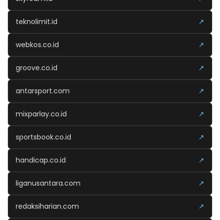
teknolimit.id
↗
webkos.co.id
↗
groove.co.id
↗
antarsport.com
↗
mixparlay.co.id
↗
sportsbook.co.id
↗
handicap.co.id
↗
liganusantara.com
↗
redaksiharian.com
↗