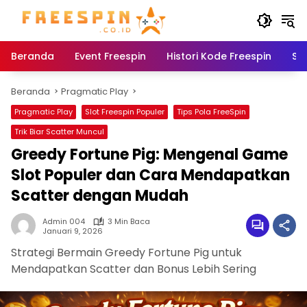
Langsung
ke
konten
Beranda
Event Freespin
Histori Kode Freespin
Slo
Beranda
Pragmatic Play
Pragmatic Play
Slot Freespin Populer
Tips Pola FreeSpin
Trik Biar Scatter Muncul
Greedy Fortune Pig: Mengenal Game
Slot Populer dan Cara Mendapatkan
Scatter dengan Mudah
Admin 004
3 Min Baca
Januari 9, 2026
Strategi Bermain Greedy Fortune Pig untuk
Mendapatkan Scatter dan Bonus Lebih Sering