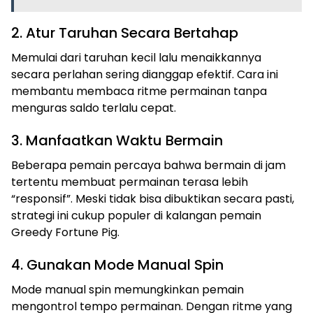
2. Atur Taruhan Secara Bertahap
Memulai dari taruhan kecil lalu menaikkannya
secara perlahan sering dianggap efektif. Cara ini
membantu membaca ritme permainan tanpa
menguras saldo terlalu cepat.
3. Manfaatkan Waktu Bermain
Beberapa pemain percaya bahwa bermain di jam
tertentu membuat permainan terasa lebih
“responsif”. Meski tidak bisa dibuktikan secara pasti,
strategi ini cukup populer di kalangan pemain
Greedy Fortune Pig.
4. Gunakan Mode Manual Spin
Mode manual spin memungkinkan pemain
mengontrol tempo permainan. Dengan ritme yang