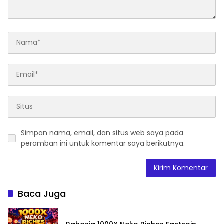
Simpan nama, email, dan situs web saya pada
peramban ini untuk komentar saya berikutnya.
Baca Juga