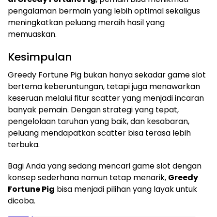
pengalaman bermain yang lebih optimal sekaligus
meningkatkan peluang meraih hasil yang
memuaskan.
Kesimpulan
Greedy Fortune Pig bukan hanya sekadar game slot
bertema keberuntungan, tetapi juga menawarkan
keseruan melalui fitur scatter yang menjadi incaran
banyak pemain. Dengan strategi yang tepat,
pengelolaan taruhan yang baik, dan kesabaran,
peluang mendapatkan scatter bisa terasa lebih
terbuka.
Bagi Anda yang sedang mencari game slot dengan
konsep sederhana namun tetap menarik,
Greedy
Fortune Pig
bisa menjadi pilihan yang layak untuk
dicoba.