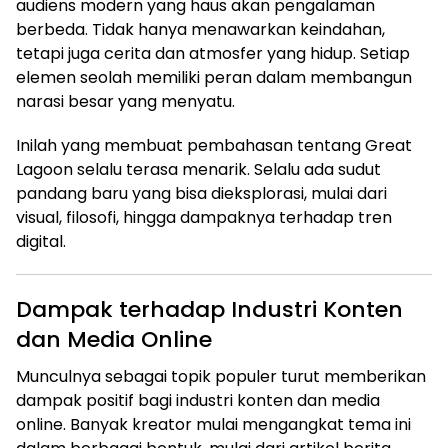
audiens modern yang haus akan pengalaman
berbeda. Tidak hanya menawarkan keindahan,
tetapi juga cerita dan atmosfer yang hidup. Setiap
elemen seolah memiliki peran dalam membangun
narasi besar yang menyatu.
Inilah yang membuat pembahasan tentang Great
Lagoon selalu terasa menarik. Selalu ada sudut
pandang baru yang bisa dieksplorasi, mulai dari
visual, filosofi, hingga dampaknya terhadap tren
digital.
Dampak terhadap Industri Konten
dan Media Online
Munculnya sebagai topik populer turut memberikan
dampak positif bagi industri konten dan media
online. Banyak kreator mulai mengangkat tema ini