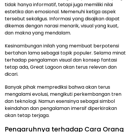
tidak hanya informatif, tetapi juga memiliki nilai
estetika dan emosional. Memenuhi ketiga aspek
tersebut sekaligus. Informasi yang disajikan dapat
dikemas dengan narasi menarik, visual yang kuat,
dan makna yang mendalam.
Kesinambungan inilah yang membuat berpotensi
bertahan lama sebagai topik populer. Selama minat
terhadap pengalaman visual dan konsep fantasi
tetap ada, Great Lagoon akan terus relevan dan
dicari.
Banyak pihak memprediksi bahwa akan terus
mengalami evolusi, mengikuti perkembangan tren
dan teknologi. Namun esensinya sebagai simbol
keindahan dan pengalaman imersif diperkirakan
akan tetap terjaga.
Pengaruhnya terhadap Cara Orang