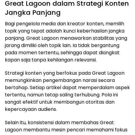
Great Lagoon dalam Strategi Konten
Jangka Panjang
Bagi pengelola media dan kreator konten, memilih
topik yang tepat adalah kunci keberhasilan jangka
panjang. Great Lagoon menawarkan stabilitas yang
jarang dimiliki oleh topik lain. Ia tidak bergantung
pada momen tertentu, sehingga dapat diangkat
kapan saja tanpa kehilangan relevansi.
Strategi konten yang berfokus pada Great Lagoon
memungkinkan pengembangan narasi secara
bertahap. Setiap artikel dapat memperdalam aspek
tertentu, namun tetap saling terhubung. Pola ini
sangat efektif untuk membangun otoritas dan
kepercayaan audiens.
Selain itu, konsistensi dalam membahas Great
Lagoon membantu mesin pencari memahami fokus