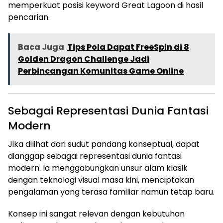
memperkuat posisi keyword Great Lagoon di hasil
pencarian.
Baca Juga
Tips Pola Dapat FreeSpin di 8
Golden Dragon Challenge Jadi
Perbincangan Komunitas Game Online
Sebagai Representasi Dunia Fantasi
Modern
Jika dilihat dari sudut pandang konseptual, dapat
dianggap sebagai representasi dunia fantasi
modern. Ia menggabungkan unsur alam klasik
dengan teknologi visual masa kini, menciptakan
pengalaman yang terasa familiar namun tetap baru.
Konsep ini sangat relevan dengan kebutuhan