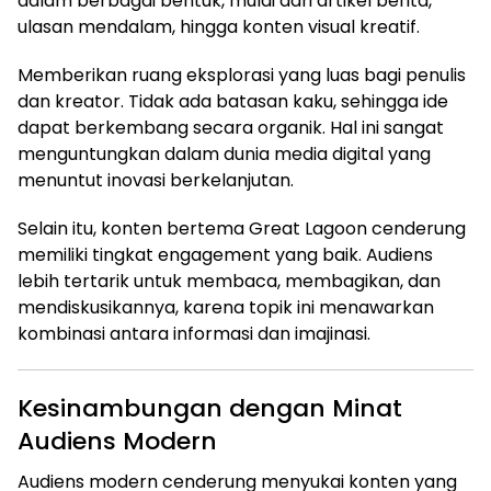
dalam berbagai bentuk, mulai dari artikel berita,
ulasan mendalam, hingga konten visual kreatif.
Memberikan ruang eksplorasi yang luas bagi penulis
dan kreator. Tidak ada batasan kaku, sehingga ide
dapat berkembang secara organik. Hal ini sangat
menguntungkan dalam dunia media digital yang
menuntut inovasi berkelanjutan.
Selain itu, konten bertema Great Lagoon cenderung
memiliki tingkat engagement yang baik. Audiens
lebih tertarik untuk membaca, membagikan, dan
mendiskusikannya, karena topik ini menawarkan
kombinasi antara informasi dan imajinasi.
Kesinambungan dengan Minat
Audiens Modern
Audiens modern cenderung menyukai konten yang