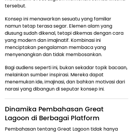
tersebut.
Konsep ini menawarkan sesuatu yang familiar
namun tetap terasa segar. Elemen alam yang
diusung sudah dikenal, tetapi dikemas dengan cara
yang modern dan imajinatif. Kombinasi ini
menciptakan pengalaman membaca yang
menyenangkan dan tidak membosankan.
Bagi audiens seperti ini, bukan sekadar topik bacaan,
melainkan sumber inspirasi. Mereka dapat
menemukan ide, imajinasi, dan bahkan motivasi dari
narasi yang dibangun di seputar konsep ini.
Dinamika Pembahasan Great
Lagoon di Berbagai Platform
Pembahasan tentang Great Lagoon tidak hanya