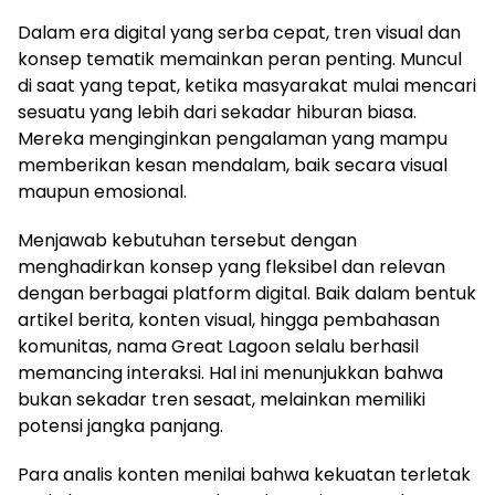
Dalam era digital yang serba cepat, tren visual dan
konsep tematik memainkan peran penting. Muncul
di saat yang tepat, ketika masyarakat mulai mencari
sesuatu yang lebih dari sekadar hiburan biasa.
Mereka menginginkan pengalaman yang mampu
memberikan kesan mendalam, baik secara visual
maupun emosional.
Menjawab kebutuhan tersebut dengan
menghadirkan konsep yang fleksibel dan relevan
dengan berbagai platform digital. Baik dalam bentuk
artikel berita, konten visual, hingga pembahasan
komunitas, nama Great Lagoon selalu berhasil
memancing interaksi. Hal ini menunjukkan bahwa
bukan sekadar tren sesaat, melainkan memiliki
potensi jangka panjang.
Para analis konten menilai bahwa kekuatan terletak