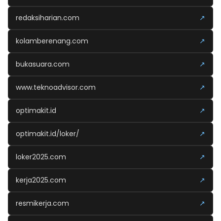
redaksiharian.com
↗
kolamberenang.com
↗
bukasuara.com
↗
www.teknoadvisor.com
↗
optimakit.id
↗
optimakit.id/loker/
↗
loker2025.com
↗
kerja2025.com
↗
resmikerja.com
↗