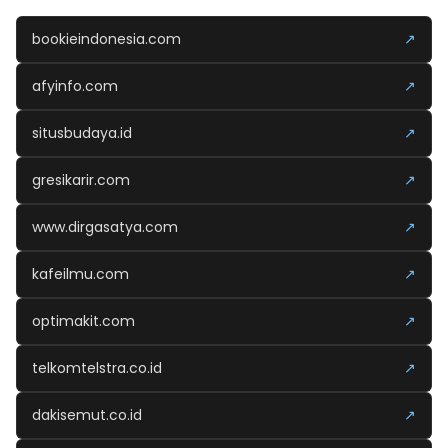
bookieindonesia.com
↗
afyinfo.com
↗
situsbudaya.id
↗
gresikarir.com
↗
www.dirgasatya.com
↗
kafeilmu.com
↗
optimakit.com
↗
telkomtelstra.co.id
↗
dakisemut.co.id
↗