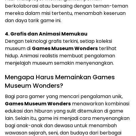
berkolaborasi atau bersaing dengan teman-teman
mereka dalam misi tertentu, menambah keseruan
dan daya tarik game ini.
4. Grafis dan Animasi Memukau
Dengan teknologi grafis terkini, setiap koleksi
museum di
Games Museum Wonders
terlihat
hidup. Animasi realistis membuat pengalaman
menjelajah museum semakin menyenangkan.
Mengapa Harus Memainkan Games
Museum Wonders?
Bagi para gamer yang mencari pengalaman unik,
Games Museum Wonders
menawarkan kombinasi
edukasi dan hiburan yang sulit ditemukan di game
lain. Selain itu, game ini menjadi cara menyenangkan
bagi anak-anak dan dewasa untuk menambah
wawasan sejarah, seni, dan budaya dari berbagai