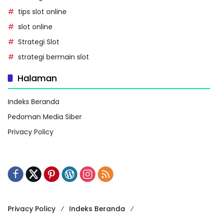
tips slot online
slot online
Strategi Slot
strategi bermain slot
Halaman
Indeks Beranda
Pedoman Media Siber
Privacy Policy
Privacy Policy
Indeks Beranda