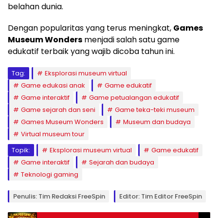
belahan dunia.
Dengan popularitas yang terus meningkat,
Games
Museum Wonders
menjadi salah satu game
edukatif terbaik yang wajib dicoba tahun ini.
Tag:
Eksplorasi museum virtual
Game edukasi anak
Game edukatif
Game interaktif
Game petualangan edukatif
Game sejarah dan seni
Game teka-teki museum
Games Museum Wonders
Museum dan budaya
Virtual museum tour
Topik:
Eksplorasi museum virtual
Game edukatif
Game interaktif
Sejarah dan budaya
Teknologi gaming
Penulis: Tim Redaksi FreeSpin
Editor: Tim Editor FreeSpin