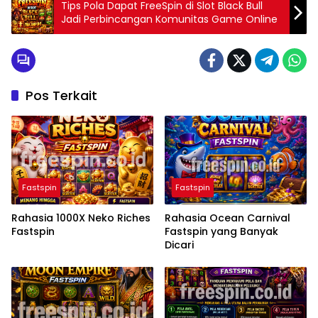
Tips Pola Dapat FreeSpin di Slot Black Bull
Jadi Perbincangan Komunitas Game Online
Pos Terkait
Fastspin
Fastspin
Rahasia 1000X Neko Riches
Rahasia Ocean Carnival
Fastspin
Fastspin yang Banyak
Dicari