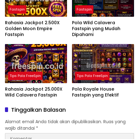
Fastspin
Fastspin
Rahasia Jackpot 2.500X
Pola Wild Calavera
Golden Moon Empire
Fastspin yang Mudah
Fastspin
Dipahami
Tips Pola FreeSpin
Tips Pola FreeSpin
Rahasia Jackpot 25.000X
Pola Royale House
Wild Calavera Fastspin
Fastspin yang Efektif
Tinggalkan Balasan
Alamat email Anda tidak akan dipublikasikan.
Ruas yang
wajib ditandai
*