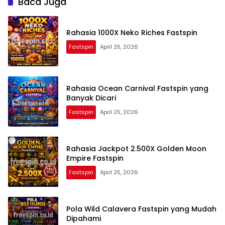
Baca Juga
Rahasia 1000X Neko Riches Fastspin
Fastspin
April 25, 2026
Rahasia Ocean Carnival Fastspin yang
Banyak Dicari
Fastspin
April 25, 2026
Rahasia Jackpot 2.500X Golden Moon
Empire Fastspin
Fastspin
April 25, 2026
Pola Wild Calavera Fastspin yang Mudah
Dipahami