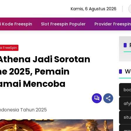
Kamis, 6 Agustus 2026
ri Kode Freespin
Slot Freespin Populer
Provider Freespin
la FreeSpin
thena Jadi Sorotan
me 2025, Pemain
W
Ramai Mencoba
boo
afy
Indonesia Tahun 2025
sit