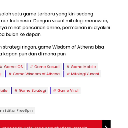
salah satu game terbaru yang kini sedang
mer Indonesia. Dengan visual mitologi menawan,
a minat pencarian online, permainan ini diyakini
pa bulan ke depan.
strategi ringan, game Wisdom of Athena bisa
ba kapan pun dan di mana pun.
Game iOS
Game Kasual
Game Mobile
i
Game Wisdom of Athena
Mitologi Yunani
bile
Game Strategi
Game Viral
Tim Editor FreeSpin