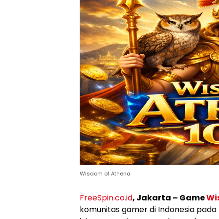
Wisdom of Athena
FreeSpin.co.id
, Jakarta – Game
Wi
komunitas gamer di Indonesia pada 