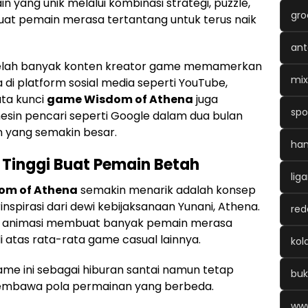
yang unik melalui kombinasi strategi, puzzle,
gro
at pemain merasa tertantang untuk terus naik
ant
etelah banyak konten kreator game memamerkan
mix
 platform sosial media seperti YouTube,
ata kunci
game Wisdom of Athena
juga
spo
esin pencari seperti Google dalam dua bulan
 yang semakin besar.
han
 Tinggi Buat Pemain Betah
lig
om of Athena
semakin menarik adalah konsep
nspirasi dari dewi kebijaksanaan Yunani, Athena.
red
fek animasi membuat banyak pemain merasa
di atas rata-rata game casual lainnya.
ko
 ini sebagai hiburan santai namun tetap
bu
embawa pola permainan yang berbeda.
www