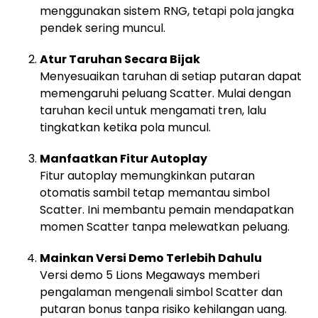
menggunakan sistem RNG, tetapi pola jangka
pendek sering muncul.
Atur Taruhan Secara Bijak
Menyesuaikan taruhan di setiap putaran dapat
memengaruhi peluang Scatter. Mulai dengan
taruhan kecil untuk mengamati tren, lalu
tingkatkan ketika pola muncul.
Manfaatkan Fitur Autoplay
Fitur autoplay memungkinkan putaran
otomatis sambil tetap memantau simbol
Scatter. Ini membantu pemain mendapatkan
momen Scatter tanpa melewatkan peluang.
Mainkan Versi Demo Terlebih Dahulu
Versi demo 5 Lions Megaways memberi
pengalaman mengenali simbol Scatter dan
putaran bonus tanpa risiko kehilangan uang.