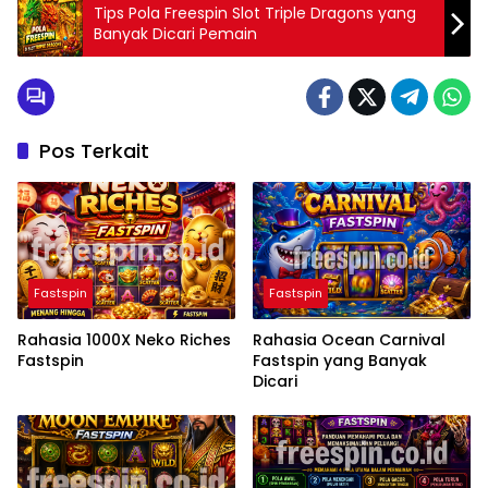
Tips Pola Freespin Slot Triple Dragons yang
Banyak Dicari Pemain
Pos Terkait
Fastspin
Fastspin
Rahasia 1000X Neko Riches
Rahasia Ocean Carnival
Fastspin
Fastspin yang Banyak
Dicari