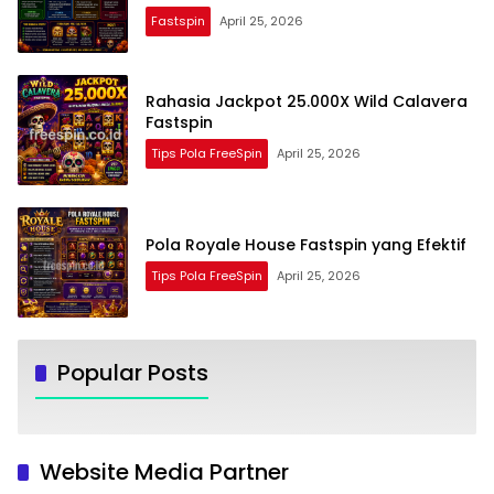
Fastspin
April 25, 2026
Rahasia Jackpot 25.000X Wild Calavera
Fastspin
Tips Pola FreeSpin
April 25, 2026
Pola Royale House Fastspin yang Efektif
Tips Pola FreeSpin
April 25, 2026
Popular Posts
Website Media Partner