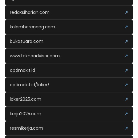
redaksiharian.com
↗
kolamberenang.com
↗
bukasuara.com
↗
www.teknoadvisor.com
↗
optimakit.id
↗
optimakit.id/loker/
↗
loker2025.com
↗
kerja2025.com
↗
resmikerja.com
↗