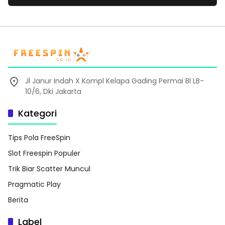
Jl Janur Indah X Kompl Kelapa Gading Permai Bl LB-
10/6, Dki Jakarta
Kategori
Tips Pola FreeSpin
Slot Freespin Populer
Trik Biar Scatter Muncul
Pragmatic Play
Berita
Label