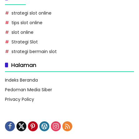
strategi slot online
tips slot online
slot online
Strategi Slot
strategi bermain slot
Halaman
Indeks Beranda
Pedoman Media Siber
Privacy Policy