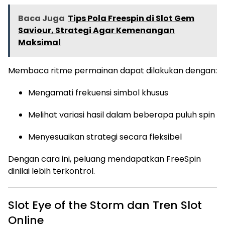
Baca Juga
Tips Pola Freespin di Slot Gem
Saviour, Strategi Agar Kemenangan
Maksimal
Membaca ritme permainan dapat dilakukan dengan:
Mengamati frekuensi simbol khusus
Melihat variasi hasil dalam beberapa puluh spin
Menyesuaikan strategi secara fleksibel
Dengan cara ini, peluang mendapatkan FreeSpin
dinilai lebih terkontrol.
Slot Eye of the Storm dan Tren Slot
Online