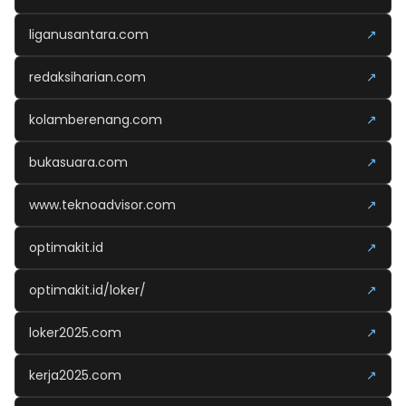
liganusantara.com
↗
redaksiharian.com
↗
kolamberenang.com
↗
bukasuara.com
↗
www.teknoadvisor.com
↗
optimakit.id
↗
optimakit.id/loker/
↗
loker2025.com
↗
kerja2025.com
↗