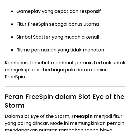
Gameplay yang cepat dan responsif
Fitur FreeSpin sebagai bonus utama
Simbol Scatter yang mudah dikenali
Ritme permainan yang tidak monoton
Kombinasi tersebut membuat pemain tertarik untuk
mengeksplorasi berbagai pola demi memicu
FreeSpin.
Peran FreeSpin dalam Slot Eye of the
Storm
Dalam slot Eye of the Storm,
FreeSpin
menjadi fitur
yang paling diincar. Mode ini memungkinkan pemain
mendapatkan putaran tambahan tanpa biaya