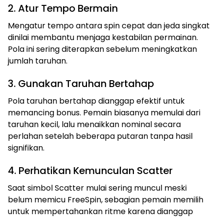
2. Atur Tempo Bermain
Mengatur tempo antara spin cepat dan jeda singkat
dinilai membantu menjaga kestabilan permainan.
Pola ini sering diterapkan sebelum meningkatkan
jumlah taruhan.
3. Gunakan Taruhan Bertahap
Pola taruhan bertahap dianggap efektif untuk
memancing bonus. Pemain biasanya memulai dari
taruhan kecil, lalu menaikkan nominal secara
perlahan setelah beberapa putaran tanpa hasil
signifikan.
4. Perhatikan Kemunculan Scatter
Saat simbol Scatter mulai sering muncul meski
belum memicu FreeSpin, sebagian pemain memilih
untuk mempertahankan ritme karena dianggap