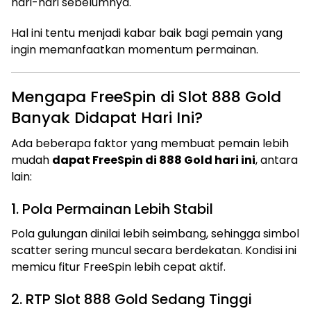
hari-hari sebelumnya.
Hal ini tentu menjadi kabar baik bagi pemain yang
ingin memanfaatkan momentum permainan.
Mengapa FreeSpin di Slot 888 Gold
Banyak Didapat Hari Ini?
Ada beberapa faktor yang membuat pemain lebih
mudah
dapat FreeSpin di 888 Gold hari ini
, antara
lain:
1. Pola Permainan Lebih Stabil
Pola gulungan dinilai lebih seimbang, sehingga simbol
scatter sering muncul secara berdekatan. Kondisi ini
memicu fitur FreeSpin lebih cepat aktif.
2. RTP Slot 888 Gold Sedang Tinggi