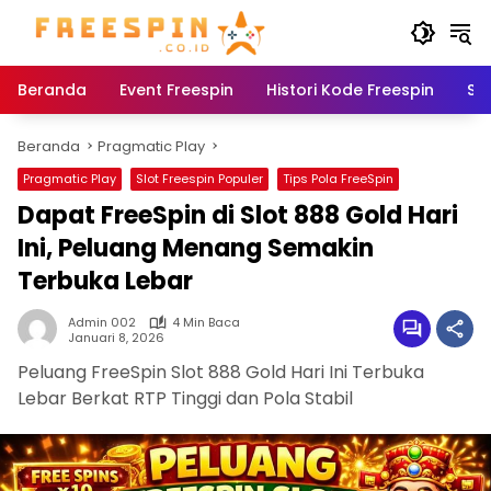
Langsung
ke
konten
Beranda
Event Freespin
Histori Kode Freespin
Slo
Beranda
Pragmatic Play
Pragmatic Play
Slot Freespin Populer
Tips Pola FreeSpin
Dapat FreeSpin di Slot 888 Gold Hari
Ini, Peluang Menang Semakin
Terbuka Lebar
Admin 002
4 Min Baca
Januari 8, 2026
Peluang FreeSpin Slot 888 Gold Hari Ini Terbuka
Lebar Berkat RTP Tinggi dan Pola Stabil