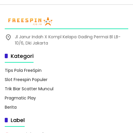
Jl Janur Indah X Kompl Kelapa Gading Permai Bl LB-
10/6, Dki Jakarta
Kategori
Tips Pola FreeSpin
Slot Freespin Populer
Trik Biar Scatter Muncul
Pragmatic Play
Berita
Label