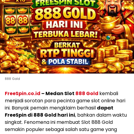
888 Gold
FreeSpin.co.id
– Medan Slot
888 Gold
kembali
menjadi sorotan para pecinta game slot online hari
ini. Banyak pemain mengklaim berhasil
dapat
FreeSpin di 888 Gold hari ini
, bahkan dalam waktu
singkat. Fenomena ini membuat Slot 888 Gold
semakin populer sebagai salah satu game yang