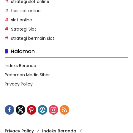
strategi slot online
tips slot online
slot online
Strategi Slot
strategi bermain slot
Halaman
Indeks Beranda
Pedoman Media Siber
Privacy Policy
Privacy Policy
Indeks Beranda