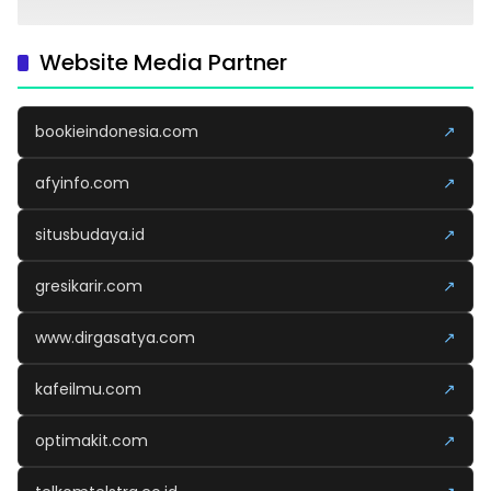
Website Media Partner
bookieindonesia.com
↗
afyinfo.com
↗
situsbudaya.id
↗
gresikarir.com
↗
www.dirgasatya.com
↗
kafeilmu.com
↗
optimakit.com
↗