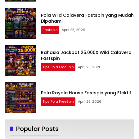
Pola Wild Calavera Fastspin yang Mudah
Dipahami
Fastspin
April 25, 2026
Rahasia Jackpot 25.000X Wild Calavera
Fastspin
Tips Pola FreeSpin
April 25, 2026
Pola Royale House Fastspin yang Efektif
Tips Pola FreeSpin
April 25, 2026
Popular Posts