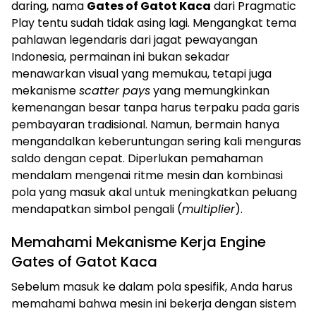
daring, nama
Gates of Gatot Kaca
dari Pragmatic
Play tentu sudah tidak asing lagi. Mengangkat tema
pahlawan legendaris dari jagat pewayangan
Indonesia, permainan ini bukan sekadar
menawarkan visual yang memukau, tetapi juga
mekanisme
scatter pays
yang memungkinkan
kemenangan besar tanpa harus terpaku pada garis
pembayaran tradisional. Namun, bermain hanya
mengandalkan keberuntungan sering kali menguras
saldo dengan cepat. Diperlukan pemahaman
mendalam mengenai ritme mesin dan kombinasi
pola yang masuk akal untuk meningkatkan peluang
mendapatkan simbol pengali (
multiplier
).
Memahami Mekanisme Kerja Engine
Gates of Gatot Kaca
Sebelum masuk ke dalam pola spesifik, Anda harus
memahami bahwa mesin ini bekerja dengan sistem