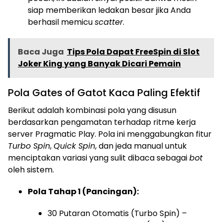
siap memberikan ledakan besar jika Anda
berhasil memicu
scatter
.
Baca Juga
Tips Pola Dapat FreeSpin di Slot
Joker King yang Banyak Dicari Pemain
Pola Gates of Gatot Kaca Paling Efektif
Berikut adalah kombinasi pola yang disusun
berdasarkan pengamatan terhadap ritme kerja
server Pragmatic Play. Pola ini menggabungkan fitur
Turbo Spin
,
Quick Spin
, dan jeda manual untuk
menciptakan variasi yang sulit dibaca sebagai
bot
oleh sistem.
Pola Tahap 1 (Pancingan):
30 Putaran Otomatis (Turbo Spin) –