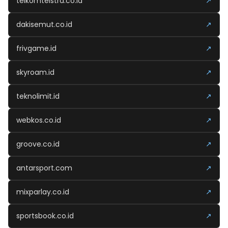
telkomtelstra.co.id
↗
dakisemut.co.id
↗
frivgame.id
↗
skyroam.id
↗
teknolimit.id
↗
webkos.co.id
↗
groove.co.id
↗
antarsport.com
↗
mixparlay.co.id
↗
sportsbook.co.id
↗