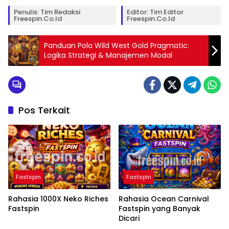
Penulis: Tim Redaksi
Editor: Tim Editor
Freespin.co.id
Freespin.co.id
Panduan Pola Wild West Gold Pragmatic:
Logika Strategi & Manajemen Modal
Pos Terkait
Fastspin
Fastspin
Rahasia 1000X Neko Riches
Rahasia Ocean Carnival
Fastspin
Fastspin yang Banyak
Dicari