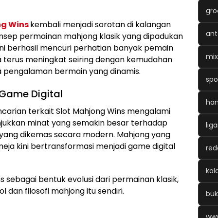
gro
g Wins
kembali menjadi sorotan di kalangan
ant
onsep permainan mahjong klasik yang dipadukan
i berhasil mencuri perhatian banyak pemain
mix
ya terus meningkat seiring dengan kemudahan
rta pengalaman bermain yang dinamis.
spo
 Game Digital
han
carian terkait Slot Mahjong Wins mengalami
nunjukkan minat yang semakin besar terhadap
lig
 yang dikemas secara modern. Mahjong yang
eja kini bertransformasi menjadi game digital
red
ko
 sebagai bentuk evolusi dari permainan klasik,
 dan filosofi mahjong itu sendiri.
bu
www