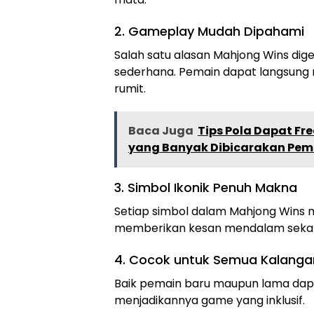
2. Gameplay Mudah Dipahami
Salah satu alasan Mahjong Wins di
sederhana. Pemain dapat langsung 
rumit.
Baca Juga
Tips Pola Dapat Fre
yang Banyak Dibicarakan Pem
3. Simbol Ikonik Penuh Makna
Setiap simbol dalam Mahjong Wins memi
memberikan kesan mendalam sekalig
4. Cocok untuk Semua Kalanga
Baik pemain baru maupun lama dap
menjadikannya game yang inklusif.