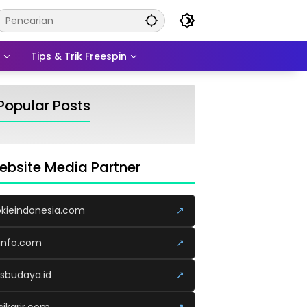
Tips & Trik Freespin
Popular Posts
ebsite Media Partner
kieindonesia.com
↗
info.com
↗
usbudaya.id
↗