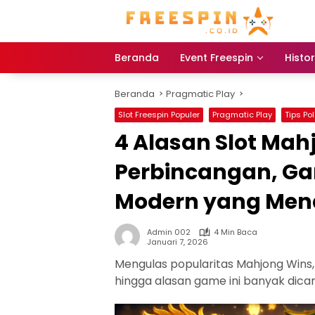
Langsung
ke
konten
Beranda
Event Freespin
Histo
Beranda
Pragmatic Play
Slot Freespin Populer
Pragmatic Play
Tips Po
4 Alasan Slot Mah
Perbincangan, Ga
Modern yang Mena
Admin 002
4 Min Baca
Januari 7, 2026
Mengulas popularitas Mahjong Wins, 
hingga alasan game ini banyak dicar