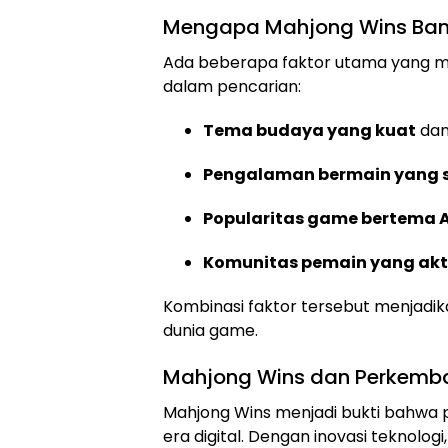
Mengapa Mahjong Wins Bany
Ada beberapa faktor utama yang
dalam pencarian:
Tema budaya yang kuat
dan
Pengalaman bermain yang 
Popularitas game bertema 
Komunitas pemain yang akt
Kombinasi faktor tersebut menjadi
dunia game.
Mahjong Wins dan Perkemb
Mahjong Wins menjadi bukti bahwa p
era digital. Dengan inovasi teknolo