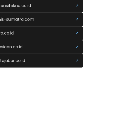
ensitekno.co.id
↗
nis-sumatra.com
↗
ra.co.id
↗
nsicon.co.id
↗
tajabar.co.id
↗