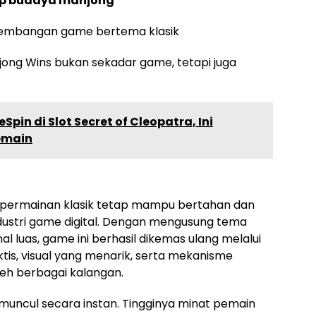
ap budaya mahjong
mbangan game bertema klasik
jong Wins bukan sekadar game, tetapi juga
Spin di Slot Secret of Cleopatra, Ini
Pemain
permainan klasik tetap mampu bertahan dan
ustri game digital. Dengan mengusung tema
al luas, game ini berhasil dikemas ulang melalui
is, visual yang menarik, serta mekanisme
eh berbagai kalangan.
 muncul secara instan. Tingginya minat pemain