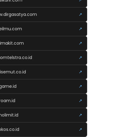
sikarir.com
↗
.dirgasatya.com
↗
eilmu.com
↗
imakit.com
↗
komtelstra.co.id
↗
isemut.co.id
↗
vgame.id
↗
roam.id
↗
nolimit.id
↗
kos.co.id
↗