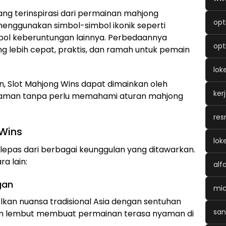
ang terinspirasi dari permainan mahjong
opt
 menggunakan simbol-simbol ikonik seperti
mbol keberuntungan lainnya. Perbedaannya
opt
g lebih cepat, praktis, dan ramah untuk pemain
lok
, Slot Mahjong Wins dapat dimainkan oleh
ker
aman tanpa perlu memahami aturan mahjong
res
Wins
lok
rlepas dari berbagai keunggulan yang ditawarkan.
a lain:
alf
gan
mic
lkan nuansa tradisional Asia dengan sentuhan
san
 lembut membuat permainan terasa nyaman di