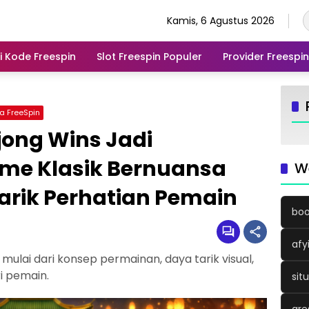
Kamis, 6 Agustus 2026
ri Kode Freespin
Slot Freespin Populer
Provider Freespin
la FreeSpin
jong Wins Jadi
me Klasik Bernuansa
W
rik Perhatian Pemain
boo
afy
mulai dari konsep permainan, daya tarik visual,
i pemain.
sit