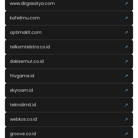
www.dirgasatya.com
↗
kafeilmu.com
↗
optimakit.com
↗
telkomtelstra.co.id
↗
dakisemut.co.id
↗
frivgame.id
↗
skyroam.id
↗
teknolimit.id
↗
webkos.co.id
↗
groove.co.id
↗