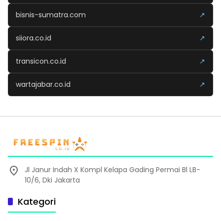
bisnis-sumatra.com
↗
siiora.co.id
↗
transicon.co.id
↗
wartajabar.co.id
↗
Jl Janur Indah X Kompl Kelapa Gading Permai Bl LB-
10/6, Dki Jakarta
Kategori