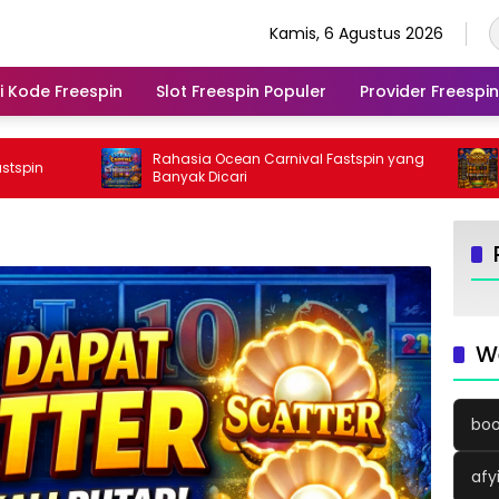
Kamis, 6 Agustus 2026
ri Kode Freespin
Slot Freespin Populer
Provider Freespin
Rahasia Ocean Carnival Fastspin yang
Pola G
Banyak Dicari
Efektif
W
boo
afy