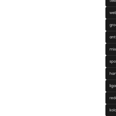
tek
web
gro
ant
mix
spo
han
lig
red
ko