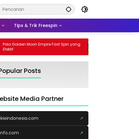
Tips & Trik Freespin
olden Moon Empire Fast Spin yang
Rahasia Jackpot 2.500X G
Empire Fastspin
Popular Posts
ebsite Media Partner
kieindonesia.com
↗
info.com
↗