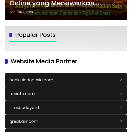
Online yang Menawarkan
Kemenangan Berlapis
Januari 1, 2026
Popular Posts
Website Media Partner
bookieindonesia.com
↗
afyinfo.com
↗
situsbudaya.id
↗
gresikarir.com
↗