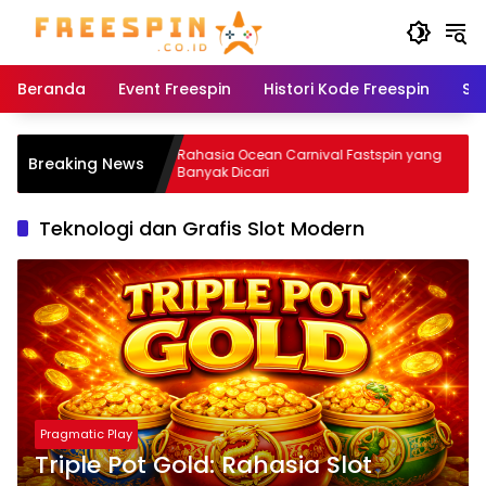
Langsung
ke
konten
Beranda
Event Freespin
Histori Kode Freespin
Slo
Rahasia Ocean Carnival Fastspin yang
Breaking News
tspin
Banyak Dicari
Teknologi dan Grafis Slot Modern
Pragmatic Play
Triple Pot Gold: Rahasia Slot