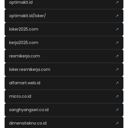
optimakit.id
↗
optimakit.id/loker/
↗
loker2025.com
↗
kerja2025.com
↗
resmikerja.com
↗
loker.resmikerja.com
↗
alfamart.web.id
↗
micro.co.id
↗
sanghyangseri.co.id
↗
dimensitekno.co.id
↗