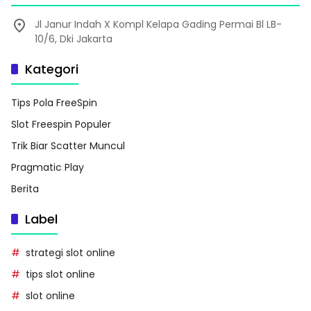
Jl Janur Indah X Kompl Kelapa Gading Permai Bl LB-
10/6, Dki Jakarta
Kategori
Tips Pola FreeSpin
Slot Freespin Populer
Trik Biar Scatter Muncul
Pragmatic Play
Berita
Label
strategi slot online
tips slot online
slot online