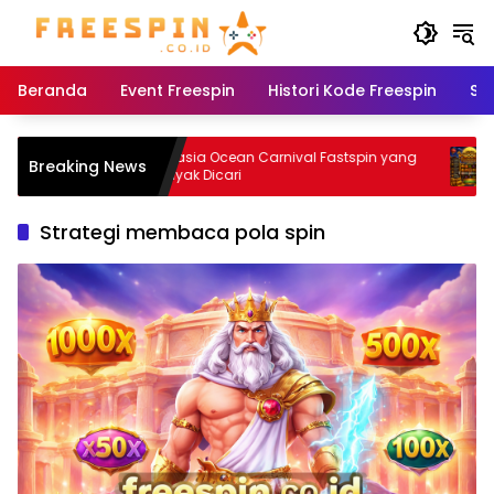
Langsung
ke
konten
Beranda
Event Freespin
Histori Kode Freespin
Slo
Rahasia Ocean Carnival Fastspin yang
Pola G
Breaking News
Banyak Dicari
Efektif
Strategi membaca pola spin