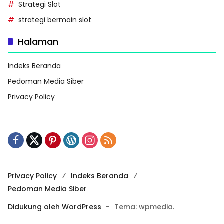
Strategi Slot
strategi bermain slot
Halaman
Indeks Beranda
Pedoman Media Siber
Privacy Policy
Privacy Policy
Indeks Beranda
Pedoman Media Siber
Didukung oleh WordPress
-
Tema: wpmedia.