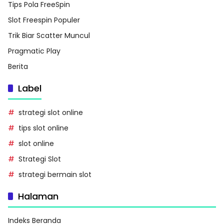
Tips Pola FreeSpin
Slot Freespin Populer
Trik Biar Scatter Muncul
Pragmatic Play
Berita
Label
strategi slot online
tips slot online
slot online
Strategi Slot
strategi bermain slot
Halaman
Indeks Beranda