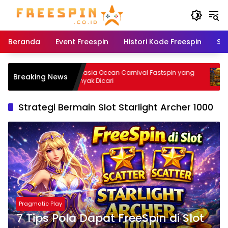
Langsung
ke
konten
Beranda
Event Freespin
Histori Kode Freespin
Slo
Rahasia Ocean Carnival Fastspin yang
Pola
Breaking News
n
Banyak Dicari
Efekt
Strategi Bermain Slot Starlight Archer 1000
Pragmatic Play
7 Tips Pola Dapat FreeSpin di Slot