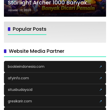
Starlight Archer 1000 Banyak
Dicari Pemain
Januari 22, 2026
Popular Posts
Website Media Partner
bookieindonesia.com
↗
afyinfo.com
↗
situsbudaya.id
↗
gresikarir.com
↗