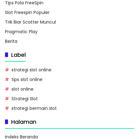
Tips Pola FreeSpin
Slot Freespin Populer
Trik Biar Scatter Muncul
Pragmatic Play
Berita
Label
strategi slot online
tips slot online
slot online
Strategi Slot
strategi bermain slot
Halaman
Indeks Beranda