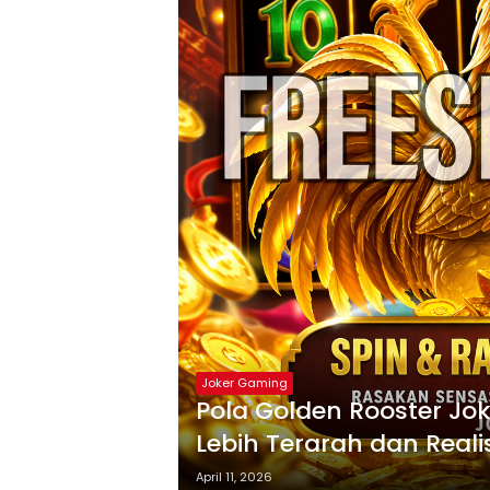
Joker Gaming
Pola Golden Rooster Jo
Lebih Terarah dan Realis
April 11, 2026