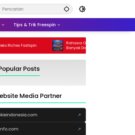
Tips & Trik Freespin
Rahasia Ocean Carnival Fastspin yang
 Fastspin
Banyak Dicari
Popular Posts
ebsite Media Partner
kieindonesia.com
↗
info.com
↗