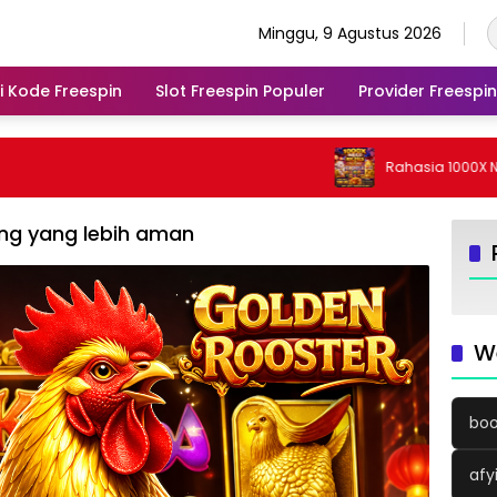
Minggu, 9 Agustus 2026
ri Kode Freespin
Slot Freespin Populer
Provider Freespin
Rahasia 1000X Neko Riches
ng yang lebih aman
W
boo
afy