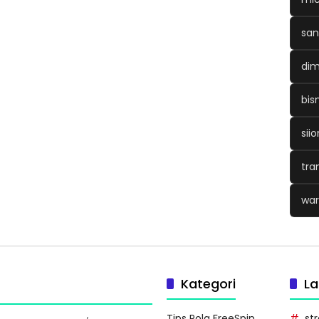
san
dim
bis
siio
tra
war
Kategori
La
Tips Pola FreeSpin
str