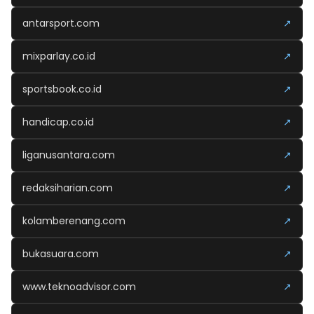
antarsport.com
↗
mixparlay.co.id
↗
sportsbook.co.id
↗
handicap.co.id
↗
liganusantara.com
↗
redaksiharian.com
↗
kolamberenang.com
↗
bukasuara.com
↗
www.teknoadvisor.com
↗