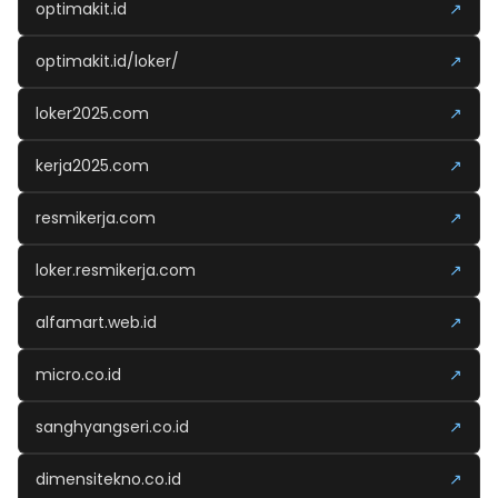
optimakit.id
↗
optimakit.id/loker/
↗
loker2025.com
↗
kerja2025.com
↗
resmikerja.com
↗
loker.resmikerja.com
↗
alfamart.web.id
↗
micro.co.id
↗
sanghyangseri.co.id
↗
dimensitekno.co.id
↗