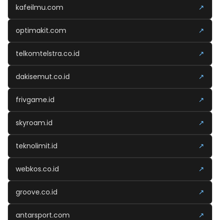
kafeilmu.com
↗
optimakit.com
↗
telkomtelstra.co.id
↗
dakisemut.co.id
↗
frivgame.id
↗
skyroam.id
↗
teknolimit.id
↗
webkos.co.id
↗
groove.co.id
↗
antarsport.com
↗