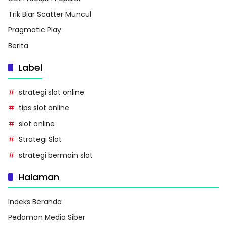
Trik Biar Scatter Muncul
Pragmatic Play
Berita
Label
strategi slot online
tips slot online
slot online
Strategi Slot
strategi bermain slot
Halaman
Indeks Beranda
Pedoman Media Siber