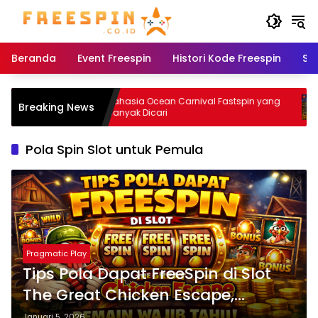
Langsung
ke
konten
Beranda
Event Freespin
Histori Kode Freespin
Slo
Rahasia Ocean Carnival Fastspin yang
P
Breaking News
pin
Banyak Dicari
Ef
Pola Spin Slot untuk Pemula
Pragmatic Play
Tips Pola Dapat FreeSpin di Slot
The Great Chicken Escape,
Pemain Wajib Tahu!
Januari 5, 2026