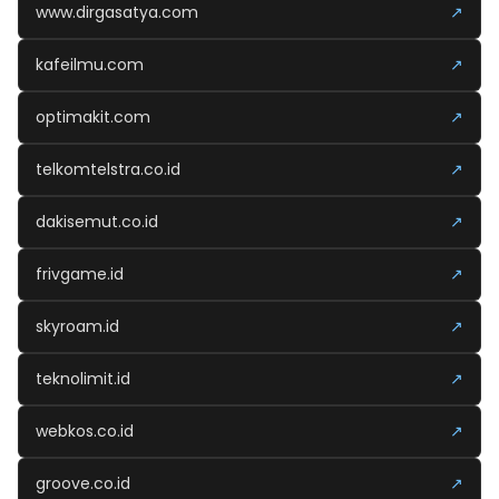
www.dirgasatya.com
↗
kafeilmu.com
↗
optimakit.com
↗
telkomtelstra.co.id
↗
dakisemut.co.id
↗
frivgame.id
↗
skyroam.id
↗
teknolimit.id
↗
webkos.co.id
↗
groove.co.id
↗