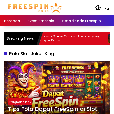
Langsung
ke
konten
Beranda
Event Freespin
Histori Kode Freespin
Slo
Rahasia Ocean Carnival Fastspin yang
P
Breaking News
pin
Banyak Dicari
Ef
Pola Slot Joker King
Pragmatic Play
Tips Pola Dapat FreeSpin di Slot